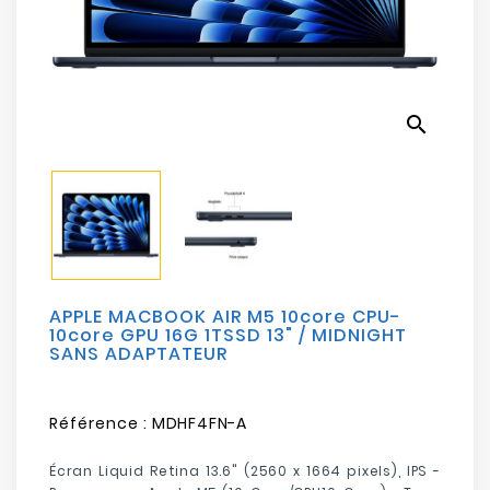
Electroménager
Bureautique
search
Réseau
&
Sécurité
Mobilités
&
Loisirs
APPLE MACBOOK AIR M5 10core CPU-
10core GPU 16G 1TSSD 13" / MIDNIGHT
SANS ADAPTATEUR
Référence :
MDHF4FN-A
Écran Liquid Retina 13.6" (2560 x 1664 pixels), IPS -