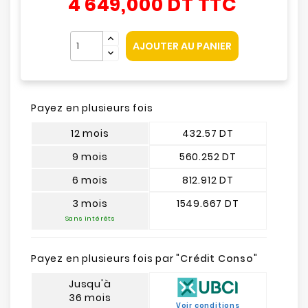
4 649,000 DT
TTC
AJOUTER AU PANIER
Payez en plusieurs fois
12 mois
432.57 DT
9 mois
560.252 DT
6 mois
812.912 DT
3 mois
1549.667 DT
Sans intérêts
Payez en plusieurs fois par "
Crédit Conso
"
Jusqu'à
36 mois
Voir conditions