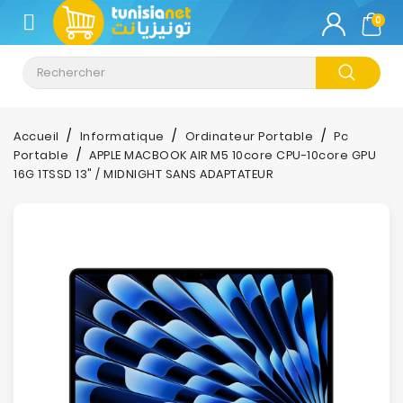
CATÉGORIE
0
Climatisation
Informatique
Accueil
Informatique
Ordinateur Portable
Pc
Portable
APPLE MACBOOK AIR M5 10core CPU-10core GPU
Téléphonie
16G 1TSSD 13" / MIDNIGHT SANS ADAPTATEUR
&
Tablette
Impression
Stockage
TV-
Son-
Photos