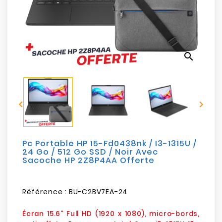
Electroménager
Bureautique
search
Réseau
&
Sécurité


Mobilités
&
Loisirs
Pc Portable HP 15-Fd0438nk / I3-1315U /
24 Go / 512 Go SSD / Noir Avec
Sacoche HP 2Z8P4AA Offerte
Référence :
BU-C2BV7EA-24
Écran 15.6" Full HD (1920 x 1080), micro-bords,