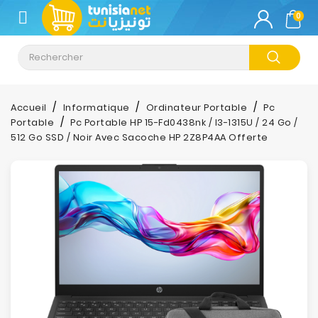
CATÉGORIE
0
Climatisation
Informatique
Accueil
Informatique
Ordinateur Portable
Pc
Portable
Pc Portable HP 15-Fd0438nk / I3-1315U / 24 Go /
Téléphonie
512 Go SSD / Noir Avec Sacoche HP 2Z8P4AA Offerte
&
Tablette
Impression
Stockage
TV-
Son-
Photos