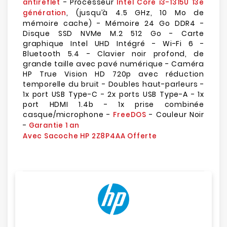
- Processeur
antireflet
Intel Core i3-1315U 13e
, (jusqu’à 4.5 GHz, 10 Mo de
génération
mémoire cache) - Mémoire 24 Go DDR4 -
Disque SSD NVMe M.2 512 Go - Carte
graphique Intel UHD Intégré - Wi-Fi 6 -
Bluetooth 5.4 - Clavier noir profond, de
grande taille avec pavé numérique - Caméra
HP True Vision HD 720p avec réduction
temporelle du bruit - Doubles haut-parleurs -
1x port USB Type-C - 2x ports USB Type-A - 1x
port HDMI 1.4b - 1x prise combinée
casque/microphone -
- Couleur Noir
FreeDOS
-
Garantie 1 an
Avec Sacoche HP 2Z8P4AA Offerte