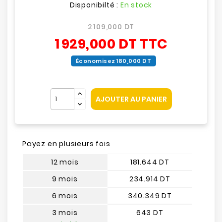
Disponibilté :
En stock
2 109,000 DT
1 929,000 DT
TTC
Économisez 180,000 DT
AJOUTER AU PANIER
Payez en plusieurs fois
12 mois
181.644 DT
9 mois
234.914 DT
6 mois
340.349 DT
3 mois
643 DT