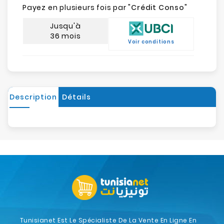
Payez en plusieurs fois par "
Crédit Conso
"
Jusqu'à
36 mois
Voir conditions
Description
Détails
Tunisianet Est Le Spécialiste De La Vente En Ligne En