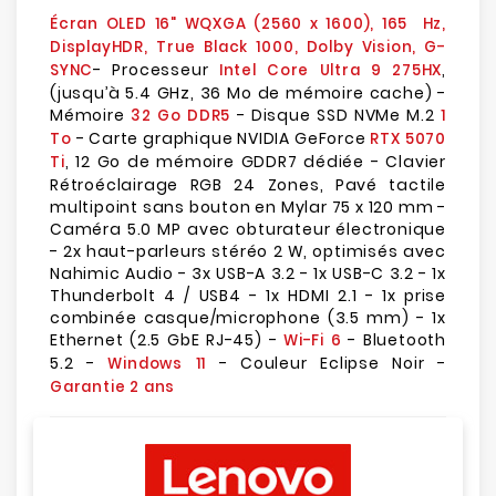
Écran OLED 16" WQXGA (2560 x 1600), 165 Hz,
DisplayHDR, True Black 1000, Dolby Vision, G-
- Processeur
,
SYNC
Intel Core Ultra 9 275HX
(jusqu’à 5.4 GHz, 36 Mo de mémoire cache) -
Mémoire
- Disque SSD NVMe M.2
32 Go DDR5
1
- Carte graphique NVIDIA GeForce
To
RTX 5070
, 12 Go de mémoire GDDR7 dédiée - Clavier
Ti
Rétroéclairage RGB 24 Zones, Pavé tactile
multipoint sans bouton en Mylar 75 x 120 mm -
Caméra 5.0 MP avec obturateur électronique
- 2x haut-parleurs stéréo 2 W, optimisés avec
Nahimic Audio - 3x USB-A 3.2 - 1x USB-C 3.2 - 1x
Thunderbolt 4 / USB4 - 1x HDMI 2.1 - 1x prise
combinée casque/microphone (3.5 mm) - 1x
Ethernet (2.5 GbE RJ-45) -
- Bluetooth
Wi-Fi 6
5.2 -
- Couleur Eclipse Noir -
Windows 11
Garantie 2 ans