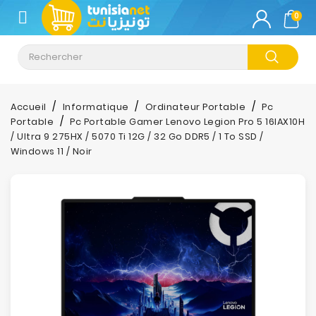
CATÉGORIE
0
Climatisation
Informatique
Accueil
Informatique
Ordinateur Portable
Pc
Portable
Pc Portable Gamer Lenovo Legion Pro 5 16IAX10H
Téléphonie
/ Ultra 9 275HX / 5070 Ti 12G / 32 Go DDR5 / 1 To SSD /
&
Windows 11 / Noir
Tablette
Impression
Stockage
TV-
Son-
Photos