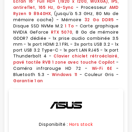
Écran 16" Full HD+ (1920 x 1200, WUXGA), IPS,
- Processeur
antireflet, 165 Hz, G-Sync
AMD
, (jusqu’à 5.3 GHz, 80 Mo de
Ryzen 9 8940HX
mémoire cache) - Mémoire
-
32 Go DDR5
Disque SSD NVMe M.2
- Carte graphique
1 To
NVIDIA GeForce
, 8 Go de mémoire
RTX 5070
GDDR7 dédiée - 1x prise audio combinée 3.5
mm - 1x port HDMI 2.1 FRL - 3x ports USB 3.2 - 1x
port USB 3.2 Type-C - 1x port LAN RJ45 - 1x port
Thunderbolt 4 -
Clavier chiclet rétroéclairé,
-
pavé tactile RVB 1 zone avec touche Copilot
Caméra infrarouge HD 72 -
-
Wi-Fi 6E
Bluetooth 5.3 -
- Couleur Gris -
Windows 11
Garantie 1 an
Disponibilté :
Hors stock