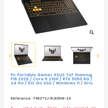
Electroménager
Bureautique
Réseau
search
&
Sécurité
Mobilités


&
Loisirs
Pc Portable Gamer ASUS TUF Gaming
F16 2025 / Core 5 210H / RTX 3050 6G /
24 Go / 512 Go SSD / Windows 11 / Gris
Référence :
FX607VJ-RL805W-24