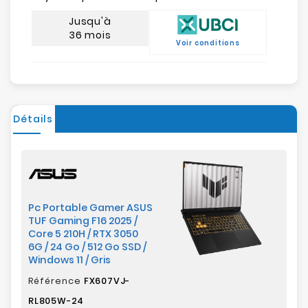
Jusqu'à
36 mois
Voir conditions
Détails
Pc Portable Gamer ASUS
TUF Gaming F16 2025 /
Core 5 210H / RTX 3050
6G / 24 Go / 512 Go SSD /
Windows 11 / Gris
Référence
FX607VJ-
RL805W-24