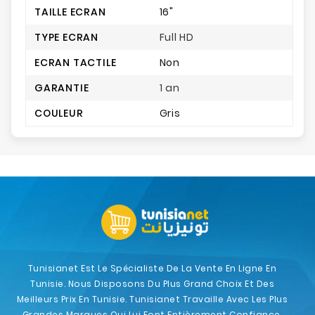
TAILLE ECRAN
16"
TYPE ECRAN
Full HD
ECRAN TACTILE
Non
GARANTIE
1 an
COULEUR
Gris
Tunisianet Est Le Spécialiste De La Vente En Ligne En
Tunisie. Nous Disposons Du Plus Grand Choix Et Des
Meilleurs Prix En Tunisie. Tunisianet Travaille Avec Les Plus
Grandes Marques Qui Lui Font Entièrement Confiance.