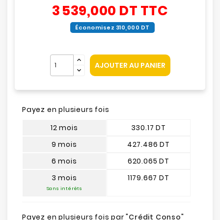
3 539,000 DT
TTC
Économisez 310,000 DT
AJOUTER AU PANIER
Payez en plusieurs fois
12 mois
330.17 DT
9 mois
427.486 DT
6 mois
620.065 DT
3 mois
1179.667 DT
Sans intérêts
Payez en plusieurs fois par "
Crédit Conso
"