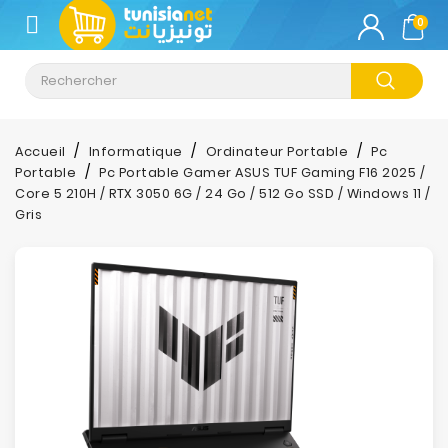
CATÉGORIE
0
Climatisation
Informatique
Accueil
Informatique
Ordinateur Portable
Pc
Portable
Pc Portable Gamer ASUS TUF Gaming F16 2025 /
Téléphonie
Core 5 210H / RTX 3050 6G / 24 Go / 512 Go SSD / Windows 11 /
&
Gris
Tablette
Impression
Stockage
TV-
Son-
Photos