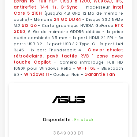
Écran 16" Full HD+ (1920 x 1200, WUXGA), IPS,
antireflet, 144 Hz, G-Sync
Intel
- Processeur
Core 5 210H
, (jusqu’à 4.8 GHz, 12 Mo de mémoire
24 Go DDR4
cache) - Mémoire
- Disque SSD NVMe
512 Go
RTX
M.2
- Carte graphique NVIDIA GeForce
3050
, 6 Go de mémoire GDDR6 dédiée - 1x prise
audio combinée 3.5 mm - 1x port HDMI 2.1 FRL - 3x
ports USB 3.2 - 1x port USB 3.2 Type-C - 1x port LAN
Clavier chiclet
RJ45 - 1x port Thunderbolt 4 -
rétroéclairé, pavé tactile RVB 1 zone avec
touche Copilot
- Caméra infrarouge Full HD
Wi-Fi 6E
1080P pour Windows Hello -
- Bluetooth
Windows 11
Garantie 1 an
5.3 -
- Couleur Noir -
Disponibilté :
En stock
3 849,000 DT