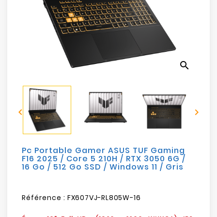
Electroménager
Bureautique
Réseau
search
&
Sécurité
Mobilités


&
Loisirs
Pc Portable Gamer ASUS TUF Gaming
F16 2025 / Core 5 210H / RTX 3050 6G /
16 Go / 512 Go SSD / Windows 11 / Gris
Référence :
FX607VJ-RL805W-16