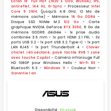
Écran 16" Full HD+ (1920 x 1200, WUXGA), IPS,
- Processeur
antireflet, 144 Hz, G-Sync
Intel
, (jusqu’à 4.8 GHz, 12 Mo de
Core 5 210H
mémoire cache) - Mémoire
-
16 Go DDR4
Disque SSD NVMe M.2
- Carte
512 Go
graphique NVIDIA GeForce
, 6 Go de
RTX 3050
mémoire GDDR6 dédiée - 1x prise audio
combinée 3.5 mm - 1x port HDMI 2.1 FRL - 3x
ports USB 3.2 - 1x port USB 3.2 Type-C - 1x port
LAN RJ45 - 1x port Thunderbolt 4 -
Clavier
chiclet rétroéclairé, pavé tactile RVB 1 zone
- Caméra infrarouge Full
avec touche Copilot
HD 1080P pour Windows Hello -
-
Wi-Fi 6E
Bluetooth 5.3 -
- Couleur Noir -
Windows 11
Garantie 1 an
Disponibilté :
En stock