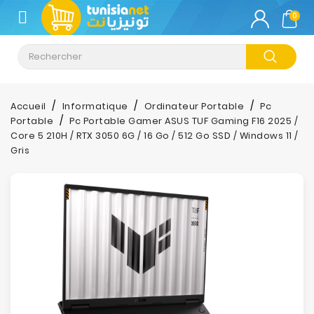
CATÉGORIE
0
Climatisation
Informatique
Accueil
Informatique
Ordinateur Portable
Pc
Portable
Pc Portable Gamer ASUS TUF Gaming F16 2025 /
Téléphonie
Core 5 210H / RTX 3050 6G / 16 Go / 512 Go SSD / Windows 11 /
&
Gris
Tablette
Impression
Stockage
TV-
Son-
Photos