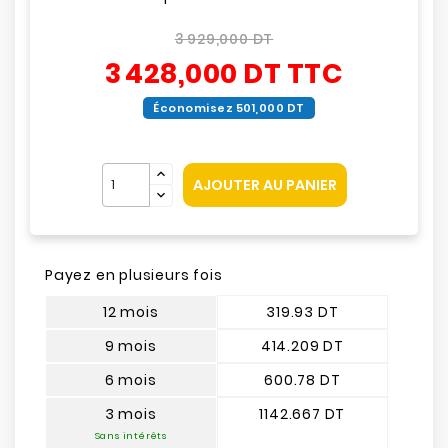
3 929,000 DT
3 428,000 DT
TTC
Économisez 501,000 DT
AJOUTER AU PANIER
Payez en plusieurs fois
12 mois
319.93 DT
9 mois
414.209 DT
6 mois
600.78 DT
3 mois
1142.667 DT
Sans intérêts