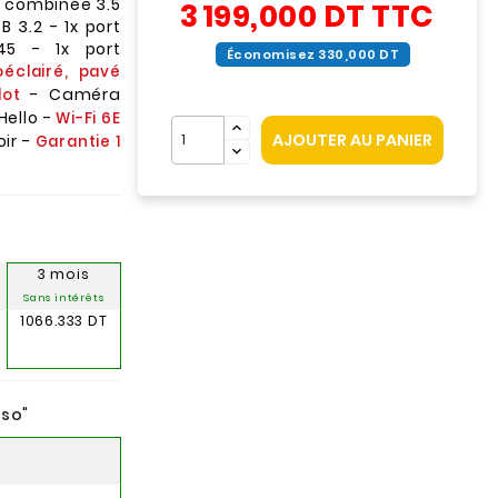
o combinée 3.5
3 199,000 DT
TTC
B 3.2 - 1x port
45 - 1x port
Économisez 330,000 DT
oéclairé, pavé
- Caméra
lot
Hello -
Wi-Fi 6E
AJOUTER AU PANIER
oir -
Garantie 1
3 mois
Sans intérêts
1066.333 DT
nso
"