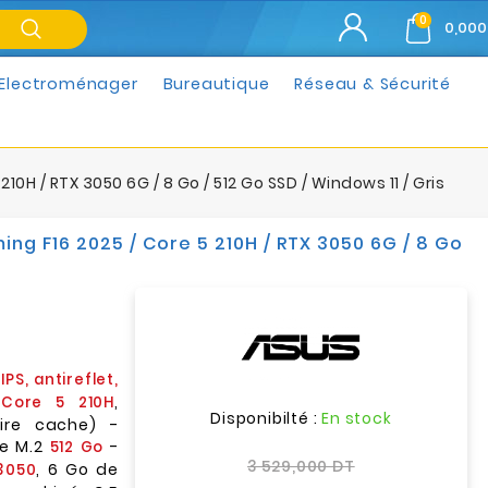
0
0,000
Electroménager
Bureautique
Réseau & Sécurité
0H / RTX 3050 6G / 8 Go / 512 Go SSD / Windows 11 / Gris
g F16 2025 / Core 5 210H / RTX 3050 6G / 8 Go
IPS, antireflet,
,
 Core 5 210H
Disponibilté :
En stock
ire cache) -
Me M.2
-
512 Go
3 529,000 DT
, 6 Go de
3050