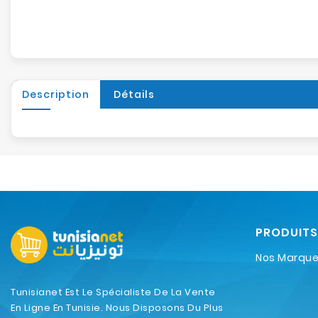
Description
Détails
PRODUITS
Nos Marqu
Tunisianet Est Le Spécialiste De La Vente
En Ligne En Tunisie. Nous Disposons Du Plus