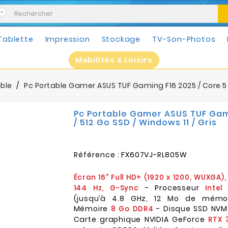
Tablette
Impression
Stockage
TV-Son-Photos
Mobilités & Loisirs
able
Pc Portable Gamer ASUS TUF Gaming F16 2025 / Core 5 21
Pc Portable Gamer ASUS TUF Gamin
/ 512 Go SSD / Windows 11 / Gris
Référence :
FX607VJ-RL805W
Écran 16" Full HD+ (1920 x 1200, WUXGA), 
- Processeur
144 Hz, G-Sync
Intel
(jusqu’à 4.8 GHz, 12 Mo de mémo
Mémoire
- Disque SSD NV
8 Go DDR4
Carte graphique NVIDIA GeForce
RTX 