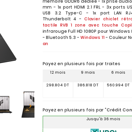
mémoire GDDR6 dédiée - 1x prise audi
mm - 1x port HDMI 2.1 FRL - 3x ports US
USB 3.2 Type-C - 1x port LAN RJ
Thunderbolt 4 -
Clavier chiclet rétr
tactile RVB 1 zone avec touche Copi
infrarouge Full HD 1080P pour Windows 
- Bluetooth 5.3 -
- Couleur N
Windows 11
an
Payez en plusieurs fois par traites
12 mois
9 mois
6 mois
298.804 DT
386.818 DT
560.994 DT

Payez en plusieurs fois par "
Crédit Co
Jusqu'à 36 mois