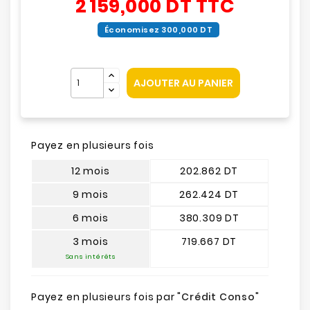
2 159,000 DT
TTC
Économisez 300,000 DT
AJOUTER AU PANIER
Payez en plusieurs fois
12 mois
202.862 DT
9 mois
262.424 DT
6 mois
380.309 DT
3 mois
719.667 DT
Sans intérêts
Payez en plusieurs fois par "
Crédit Conso
"