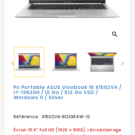
Electroménager
Bureautique
search
Réseau
&
Sécurité


Mobilités
&
Loisirs
Pc Portable ASUS Vivobook 15 X1502VA /
I7-13620H / 12 Go / 512 Go SSD /
Windows 11 / Silver
Référence :
X1502VA-BQ1064W-12
Écran 15.6" Full HD (1920 x 1080), rétroéclairage