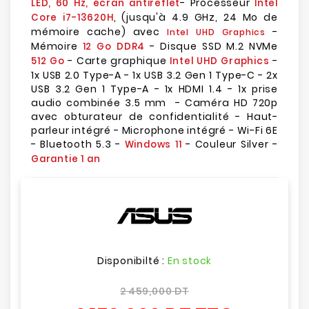
- Processeur
LED, 60 Hz, écran antireflet
Intel
, (jusqu'à 4.9 GHz, 24 Mo de
Core i7-13620H
mémoire cache) avec
-
Intel UHD Graphics
Mémoire
- Disque SSD M.2 NVMe
12 Go DDR4
- Carte graphique
-
512 Go
Intel UHD Graphics
1x USB 2.0 Type-A - 1x USB 3.2 Gen 1 Type-C - 2x
USB 3.2 Gen 1 Type-A - 1x HDMI 1.4 - 1x prise
audio combinée 3.5 mm - Caméra HD 720p
avec obturateur de confidentialité - Haut-
parleur intégré - Microphone intégré - Wi-Fi 6E
- Bluetooth 5.3 -
- Couleur Silver -
Windows 11
Garantie 1 an
Disponibilté :
En stock
2 459,000 DT