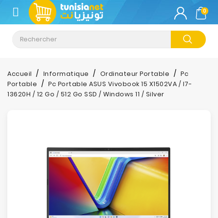
CATÉGORIE
0
Climatisation
Informatique
Accueil
Informatique
Ordinateur Portable
Pc
Portable
Pc Portable ASUS Vivobook 15 X1502VA / I7-
Téléphonie
13620H / 12 Go / 512 Go SSD / Windows 11 / Silver
&
Tablette
Impression
Stockage
TV-
Son-
Photos