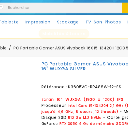
Tablette
Impression
Stockage
TV-Son-Photos
Mobilités & Loisirs
able
PC Portable Gamer ASUS Vivobook 16X I5-13420H 12GB 
PC Portable Gamer ASUS Vivoboo
16" WUXGA SILVER
Référence :
K3605VC-RP488W-12-SS
Ecran 16" WUXGA (1920 x 1200) IPS, 
Processeur
Intel Core i5-13420H 2,1 GHz 
- M
jusqu'à 4,6 GHz, 8 cœurs, 12 threads)
Disque SSD
- Carte g
512 Go M.2 NVMe
GeForce
RTX 3050 4 Go de mémoire GDDR