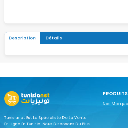
Description
Détails
PRODUITS
Nos Marqu
Tunisianet Est Le Spécialiste De La Vente
En Ligne En Tunisie. Nous Disposons Du Plus