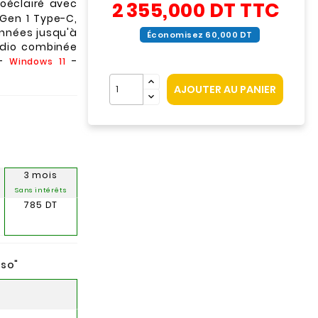
roéclairé avec
2 355,000 DT
TTC
 Gen 1 Type-C,
onnées jusqu'à
Économisez 60,000 DT
audio combinée
 -
-
Windows 11
AJOUTER AU PANIER
3 mois
Sans intérêts
785 DT
nso
"