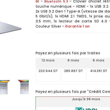
-
- Clavier chiclet rét
6E
Bluetooth 5.3
touche numérique - HDMI - 1x USB 3.2
2x USB 3.2 Gen 1 Type-A (vitesse de d
5 Gbit/s), 1x HDMI 2.1 TMDS, 1x prise 
3.5 mm, 1x lecteur de carte SD 4.0
Couleur Silver -
Garantie 1 an
Payez en plusieurs fois par traites
12 mois
9 mois
6 mois
220.944 DT
285.867 DT
414.361 DT

Payez en plusieurs fois par "
Crédit Co
Jusqu'à 36 mois