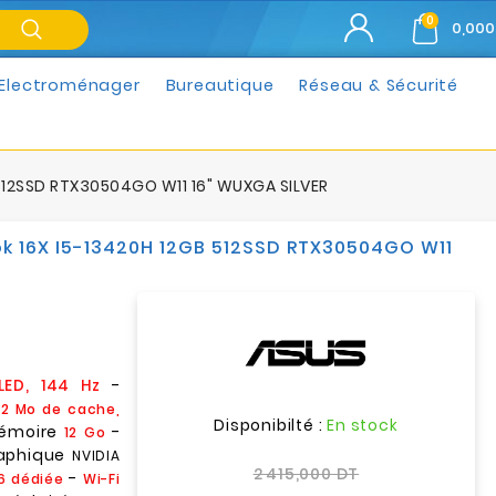
0
0,000
Electroménager
Bureautique
Réseau & Sécurité
512SSD RTX30504GO W11 16" WUXGA SILVER
k 16X I5-13420H 12GB 512SSD RTX30504GO W11
-
LED, 144 Hz
(12 Mo de cache,
Disponibilté :
En stock
émoire
-
12 Go
raphique
NVIDIA
2 415,000 DT
-
6 dédiée
Wi-Fi