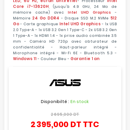
LED, 60 Hz, écran antireflet
Intel
- Processeur
Core i7-13620H
, (jusqu'à 4.9 GHz, 24 Mo de
mémoire cache) avec
Intel UHD Graphics
-
24 Go DDR4
512
Mémoire
- Disque SSD M.2 NVMe
Go
Intel UHD Graphics
- Carte graphique
- 1x USB
2.0 Type-A - 1x USB 3.2 Gen 1 Type-C - 2x USB 3.2 Gen
1 Type-A - 1x HDMI 1.4 - 1x prise audio combinée 3.5
mm - Caméra HD 720p avec obturateur de
confidentialité - Haut-parleur intégré -
Microphone intégré - Wi-Fi 6E - Bluetooth 5.3 -
Windows 11
Garantie 1 an
- Couleur Bleu -
Disponibilté :
En stock
2 695,000 DT
2 395,000 DT
TTC