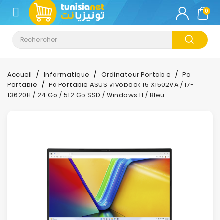
CATÉGORIE
0
Climatisation
Informatique
Accueil
Informatique
Ordinateur Portable
Pc
Portable
Pc Portable ASUS Vivobook 15 X1502VA / I7-
Téléphonie
13620H / 24 Go / 512 Go SSD / Windows 11 / Bleu
&
Tablette
Impression
Stockage
TV-
Son-
Photos