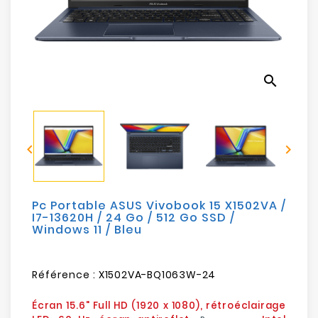
Electroménager
Bureautique
search
Réseau
&
Sécurité


Mobilités
&
Loisirs
Pc Portable ASUS Vivobook 15 X1502VA /
I7-13620H / 24 Go / 512 Go SSD /
Windows 11 / Bleu
Référence :
X1502VA-BQ1063W-24
Écran 15.6" Full HD (1920 x 1080), rétroéclairage