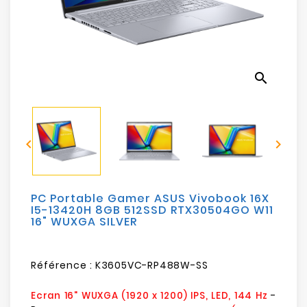
Electroménager
Bureautique
search
Réseau
&
Sécurité


Mobilités
&
Loisirs
PC Portable Gamer ASUS Vivobook 16X
I5-13420H 8GB 512SSD RTX30504GO W11
16" WUXGA SILVER
Référence :
K3605VC-RP488W-SS
-
Ecran 16" WUXGA (1920 x 1200) IPS, LED, 144 Hz