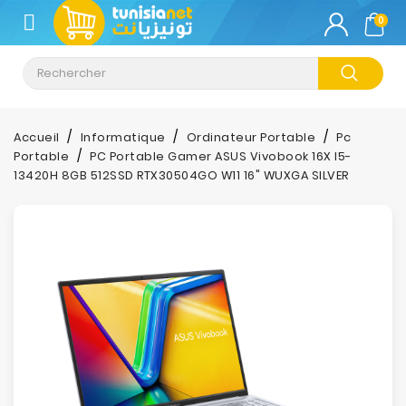
CATÉGORIE
0
Climatisation
Informatique
Accueil
Informatique
Ordinateur Portable
Pc
Portable
PC Portable Gamer ASUS Vivobook 16X I5-
Téléphonie
13420H 8GB 512SSD RTX30504GO W11 16" WUXGA SILVER
&
Tablette
Impression
Stockage
TV-
Son-
Photos