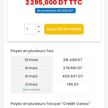
2 295,000 DT
TTC
Économisez 60,000 DT
AJOUTER AU PANIER
Payez en plusieurs fois
12 mois
215.409 DT
9 mois
278.691 DT
6 mois
403.937 DT
3 mois
765 DT
Sans intérêts
Payez en plusieurs fois par "
Crédit Conso
"