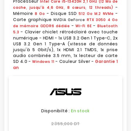
Processeur
Intel Core i5-13420H 2,1 GHz (12 Mo de
-
cache, jusqu'à 4,6 GHz, 8 cœurs, 12 threads)
Mémoire
- Disque SSD
-
8 Go
512 Go M.2 NVMe
Carte graphique
NVIDIA GeForce
RTX 3050 4 Go
-
-
de mémoire GDDR6 dédiée
Wi-Fi 6E
Bluetooth
- Clavier chiclet rétroéclairé avec touche
5.3
numérique - HDMI - 1x USB 3.2 Gen 1 Type-C, 2x
USB 3.2 Gen 1 Type-A (vitesse de données
jusqu'à 5 Gbit/s), 1x HDMI 2.1 TMDS, 1x prise
audio combinée 3.5 mm, 1x lecteur de carte
SD 4.0 -
- Couleur Silver -
Garantie 1
Windows 11
an
Disponibilté :
En stock
2 355,000 DT