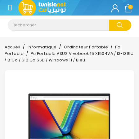
CATÉGORIE
0
Climatisation
Informatique
Accueil
Informatique
Ordinateur Portable
Pc
Portable
Pc Portable ASUS Vivobook 15 X1504VA / I3-1315U
Téléphonie
/ 8 Go / 512 Go SSD / Windows 11 / Bleu
&
Tablette
Impression
Stockage
TV-
Son-
Photos