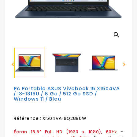
Electroménager
Bureautique
search
Réseau
&
Sécurité


Mobilités
&
Loisirs
Pc Portable ASUS Vivobook 15 X1504VA
/ I3-1315U / 8 Go / 512 Go SSD /
Windows 11 / Bleu
Référence :
X1504VA-BQ2896W
-
Écran 15.6" Full HD (1920 x 1080), 60Hz