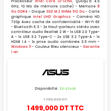
Processeur
, (jusqu'à 4.5
Intel Core i3-1315U
GHz, 10 Mo de mémoire cache) - Mémoire
8
- Disque
- Carte
Go DDR4
SSD M.2 NVMe 512 Go
graphique
- Caméra HD
Intel UHD Graphics
720p Avec cache de confidentialité - Wi-Fi 6E
- Bluetooth 5.3 - 2x Haut-parleurs stéréo avec
contrôleur audio Realtek 2 W - 1x USB 2.0 Type-
A - 1x USB 3.2 Type-C - 2x USB 3.2 Type-A - 1x
HDMI 1.4 - 1x prise audio combinée 3.5 mm -
- Couleur Bleu silencieux -
Windows 11
Garantie
1 an
Disponibilté :
En stock
1 759,000 DT
1 499,000 DT
TTC