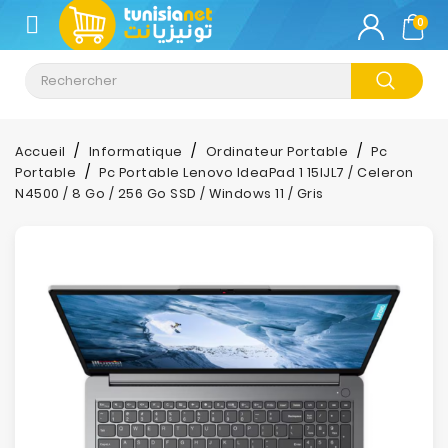
CATÉGORIE
0
Climatisation
Informatique
Accueil
Informatique
Ordinateur Portable
Pc
Portable
Pc Portable Lenovo IdeaPad 1 15IJL7 / Celeron
Téléphonie
N4500 / 8 Go / 256 Go SSD / Windows 11 / Gris
&
Tablette
Impression
Stockage
TV-
Son-
Photos