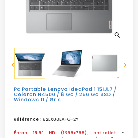
Electroménager
Bureautique
search
Réseau
&
Sécurité


Mobilités
&
Loisirs
Pc Portable Lenovo IdeaPad 1 15IJL7 /
Celeron N4500 / 8 Go / 256 Go SSD /
Windows 11 / Gris
Référence :
82LX00EAFG-2Y
-
Écran 15.6" HD (1366x768), antireflet