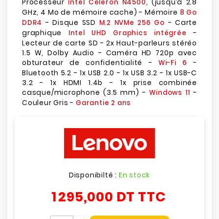
Processeur
, (jusqu’à 2.8
Intel Celeron N4500
GHz, 4 Mo de mémoire cache) - Mémoire
8 Go
- Disque SSD
- Carte
DDR4
M.2 NVMe 256 Go
graphique
-
Intel UHD Graphics intégrée
Lecteur de carte SD - 2x Haut-parleurs stéréo
1.5 W, Dolby Audio - Caméra HD 720p avec
obturateur de confidentialité -
-
Wi-Fi 6
Bluetooth 5.2 - 1x USB 2.0 - 1x USB 3.2 - 1x USB-C
3.2 - 1x HDMI 1.4b - 1x prise combinée
casque/microphone (3.5 mm) -
-
Windows 11
Couleur Gris -
Garantie 2 ans
Disponibilté :
En stock
1 295,000 DT
TTC