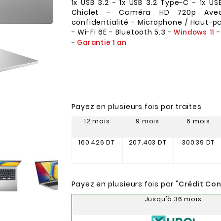
1x USB 3.2 - 1x USB 3.2 Type-C - 1x USB
Chiclet - Caméra HD 720p Av
confidentialité - Microphone / Haut-pa
- Wi-Fi 6E - Bluetooth 5.3 -
-
Windows 11
-
Garantie 1 an
Payez en plusieurs fois par traites
12 mois
9 mois
6 mois
160.426 DT
207.403 DT
300.39 DT

Payez en plusieurs fois par "
Crédit Co
Jusqu'à 36 mois