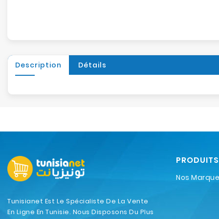
Description
Détails
PRODUITS
Nos Marqu
Tunisianet Est Le Spécialiste De La Vente
En Ligne En Tunisie. Nous Disposons Du Plus