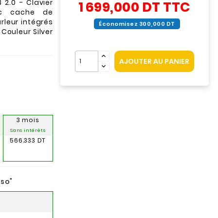
 2.0 - Clavier
1 699,000 DT
TTC
ec cache de
rleur intégrés
Économisez 300,000 DT
 Couleur Silver
AJOUTER AU PANIER
3 mois
Sans intérêts
566.333 DT
nso
"