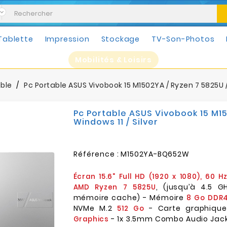
Tablette
Impression
Stockage
TV-Son-Photos
Mobilités & Loisirs
able
Pc Portable ASUS Vivobook 15 M1502YA / Ryzen 7 5825U / 
Pc Portable ASUS Vivobook 15 M15
Windows 11 / Silver
Référence :
M1502YA-BQ652W
Écran 15.6" Full HD (1920 x 1080), 60 H
, (jusqu’à 4.5 
AMD Ryzen 7 5825U
mémoire cache) - Mémoire
8 Go DDR
NVMe M.2
- Carte graphiqu
512 Go
- 1x 3.5mm Combo Audio Jack -
Graphics