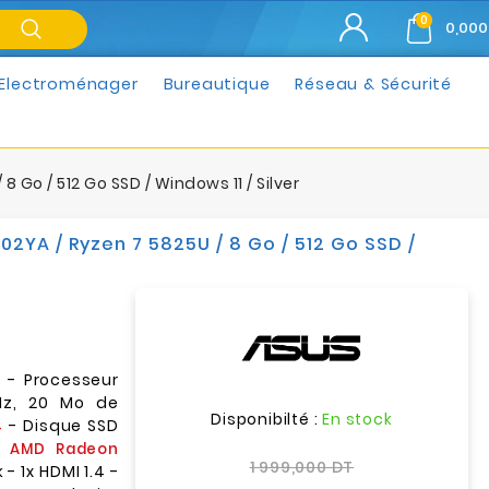
0
0,000
Electroménager
Bureautique
Réseau & Sécurité
8 Go / 512 Go SSD / Windows 11 / Silver
02YA / Ryzen 7 5825U / 8 Go / 512 Go SSD /
- Processeur
z
GHz, 20 Mo de
Disponibilté :
En stock
- Disque SSD
4
e
AMD Radeon
1 999,000 DT
 1x HDMI 1.4 -