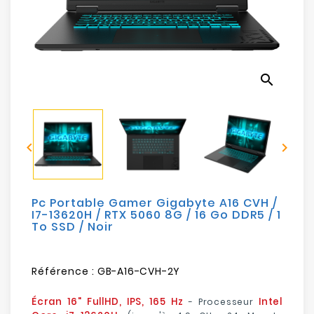
Electroménager
Bureautique
search
Réseau
&
Sécurité


Mobilités
&
Loisirs
Pc Portable Gamer Gigabyte A16 CVH /
I7-13620H / RTX 5060 8G / 16 Go DDR5 / 1
To SSD / Noir
Référence :
GB-A16-CVH-2Y
Écran 16" FullHD, IPS, 165 Hz
Intel
- Processeur