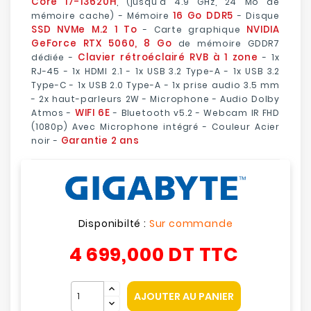
Core i7-13620H
, (jusqu'à 4.9 GHz, 24 Mo de
16 Go DDR5
mémoire cache) - Mémoire
- Disque
SSD NVMe M.2 1 To
NVIDIA
- Carte graphique
GeForce RTX 5060, 8 Go
de mémoire GDDR7
Clavier rétroéclairé RVB à 1 zone
dédiée -
- 1x
RJ-45 - 1x HDMI 2.1 - 1x USB 3.2 Type-A - 1x USB 3.2
Type-C - 1x USB 2.0 Type-A - 1x prise audio 3.5 mm
- 2x haut-parleurs 2W - Microphone - Audio Dolby
WIFI 6E
Atmos -
- Bluetooth v5.2 - Webcam IR FHD
(1080p) Avec Microphone intégré - Couleur Acier
Garantie 2 ans
noir -
Disponibilté :
Sur commande
4 699,000 DT
TTC
AJOUTER AU PANIER