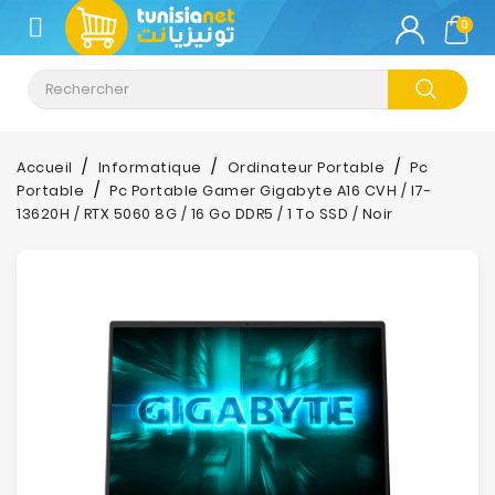
CATÉGORIE
0
Climatisation
Informatique
Accueil
Informatique
Ordinateur Portable
Pc
Portable
Pc Portable Gamer Gigabyte A16 CVH / I7-
Téléphonie
13620H / RTX 5060 8G / 16 Go DDR5 / 1 To SSD / Noir
&
Tablette
Impression
Stockage
TV-
Son-
Photos