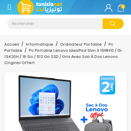
CATÉGORIE
0
Climatisation
Informatique
Accueil
Informatique
Ordinateur Portable
Pc
Portable
Pc Portable Lenovo IdeaPad Slim 3 15IRH10 / I5-
Téléphonie
13420H / 16 Go / 512 Go SSD / Gris Avec Sac À Dos Lenovo
&
Original Offert
Tablette
Impression
Stockage
TV-
Son-
Photos