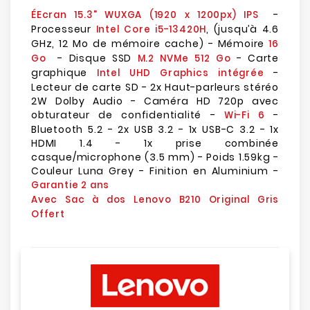
-
ÉEcran 15.3" WUXGA (1920 x 1200px) IPS
Processeur
, (jusqu’à 4.6
Intel Core i5-13420H
GHz, 12 Mo de mémoire cache) - Mémoire
16
- Disque SSD
- Carte
Go
M.2 NVMe 512 Go
graphique
-
Intel UHD Graphics intégrée
Lecteur de carte SD - 2x Haut-parleurs stéréo
2W Dolby Audio - Caméra HD 720p avec
obturateur de confidentialité -
-
Wi-Fi 6
Bluetooth 5.2 - 2x USB 3.2 - 1x USB-C 3.2 - 1x
HDMI 1.4 - 1x prise combinée
casque/microphone (3.5 mm) - Poids 1.59kg -
Couleur Luna Grey - Finition en Aluminium -
Garantie 2 ans
Avec Sac à dos Lenovo B210 Original Gris
Offert