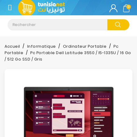
CATÉGORIE
0
Climatisation
Informatique
Accueil
Informatique
Ordinateur Portable
Pc
Portable
Pc Portable Dell Latitude 3550 / I5-1335U / 16 Go
Téléphonie
/ 512 Go SSD / Gris
&
Tablette
Impression
Stockage
TV-
Son-
Photos