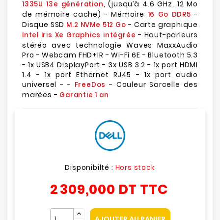
, (jusqu’à 4.6 GHz, 12 Mo
1335U 13e génération
de mémoire cache) - Mémoire
-
16 Go DDR5
Disque SSD
- Carte graphique
M.2 NVMe 512 Go
- Haut-parleurs
Intel Iris Xe Graphics intégrée
stéréo avec technologie Waves MaxxAudio
Pro - Webcam FHD+IR - Wi-Fi 6E - Bluetooth 5.3
- 1x USB4 DisplayPort - 3x USB 3.2 - 1x port HDMI
1.4 - 1x port Ethernet RJ45 - 1x port audio
universel - -
- Couleur Sarcelle des
FreeDos
marées -
Garantie 1 an
Disponibilté :
Hors stock
2 309,000 DT
TTC
AJOUTER AU PANIER