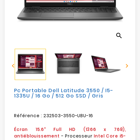
Electroménager
Bureautique
search
Réseau
&
Sécurité


Mobilités
&
Loisirs
Pc Portable Dell Latitude 3550 / I5-
1335U / 16 Go / 512 Go SSD / Gris
Référence :
232503-3550-UBU-16
Écran 15.6" Full HD (1366 x 768),
- Processeur
antiéblouissement
Intel Core i5-