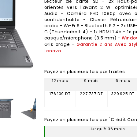
Lecteur de carte SD - 2x Haut-par
orientés vers l'avant 2 W, optimis
Audio - Caméra FHD 1080p avec o
confidentialité - Clavier Rétroéclai
arabe - Wi-Fi 6 - Bluetooth 5.2 - 2x USB-
C (Thunderbolt 4) - 1x HDMI 1.4b - 1x 
casque/microphone (3.5 mm) -
Window
Gris orage -
Garantie 2 ans Avec Sty
Lenovo
Payez en plusieurs fois par traites
12 mois
9 mois
6 mois
176.109 DT
227.737 DT
329.925 DT

Payez en plusieurs fois par "
Crédit Co
Jusqu'à 36 mois