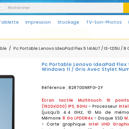
Tablette
Impression
Stockage
TV-Son-Photos
Mobilités & Loisirs
able
Pc Portable Lenovo IdeaPad Flex 5 14IAU7 / I3-1215U / 8
Pc Portable Lenovo IdeaPad Flex 5 
Windows 11 / Gris Avec Stylet N
Référence :
82R700NRFG-2Y
Écran tactile Multitouch 10 poin
- Processeur
(1920x1200) IPS, 60Hz
Inte
(jusqu‘à 4.4 GHz, 10 Mo de mémo
Mémoire
- Disque SSD
8 Go LPDDR4x
M
- Carte graphique
Intel UHD Graphi