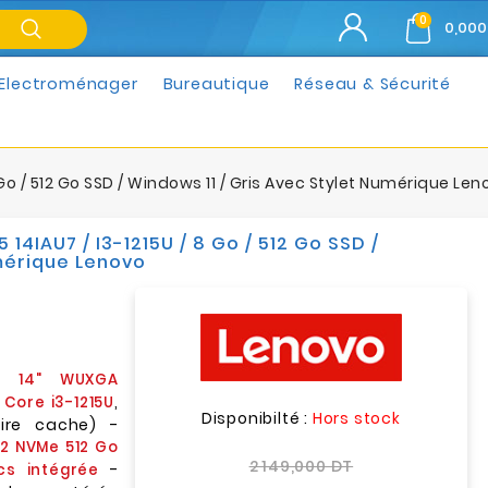
0
0,000
Electroménager
Bureautique
Réseau & Sécurité
 Go / 512 Go SSD / Windows 11 / Gris Avec Stylet Numérique Len
14IAU7 / I3-1215U / 8 Go / 512 Go SSD /
umérique Lenovo
ts 14" WUXGA
,
l Core i3-1215U
Disponibilté :
Hors stock
ire cache) -
.2 NVMe 512 Go
2 149,000 DT
-
cs intégrée