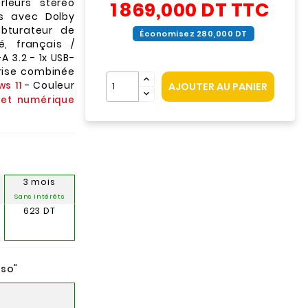
leurs stéréo
1 869,000 DT
TTC
és avec Dolby
bturateur de
Économisez 280,000 DT
ré, français /
A 3.2 - 1x USB-
prise combinée
- Couleur
s 11
AJOUTER AU PANIER
let numérique
3 mois
Sans intérêts
623 DT
nso
"