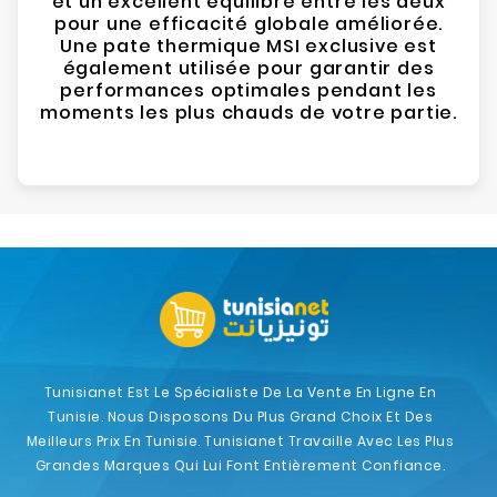
et un excellent équilibre entre les deux
pour une efficacité globale améliorée.
Une pate thermique MSI exclusive est
également utilisée pour garantir des
performances optimales pendant les
moments les plus chauds de votre partie.
Tunisianet Est Le Spécialiste De La Vente En Ligne En
Tunisie. Nous Disposons Du Plus Grand Choix Et Des
Meilleurs Prix En Tunisie. Tunisianet Travaille Avec Les Plus
Grandes Marques Qui Lui Font Entièrement Confiance.