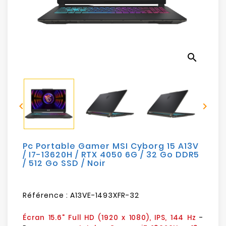
Electroménager
Bureautique
search
Réseau
&
Sécurité


Mobilités
&
Loisirs
Pc Portable Gamer MSI Cyborg 15 A13V
/ I7-13620H / RTX 4050 6G / 32 Go DDR5
/ 512 Go SSD / Noir
Référence :
A13VE-1493XFR-32
-
Écran 15.6" Full HD (1920 x 1080), IPS, 144 Hz