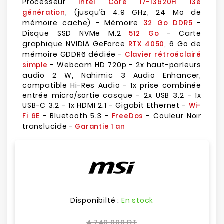
Processeur
Intel Core i7-13620H 13e
, (jusqu’à 4.9 GHz, 24 Mo de
génération
mémoire cache) - Mémoire
-
32 Go DDR5
Disque SSD NVMe M.2
- Carte
512 Go
graphique NVIDIA GeForce
, 6 Go de
RTX 4050
mémoire GDDR6 dédiée -
Clavier rétroéclairé
- Webcam HD 720p - 2x haut-parleurs
simple
audio 2 W, Nahimic 3 Audio Enhancer,
compatible Hi-Res Audio - 1x prise combinée
entrée micro/sortie casque - 2x USB 3.2 - 1x
USB-C 3.2 - 1x HDMI 2.1 - Gigabit Ethernet -
Wi-
- Bluetooth 5.3 -
- Couleur Noir
Fi 6E
FreeDos
translucide -
Garantie 1 an
Disponibilté :
En stock
4 749,000 DT