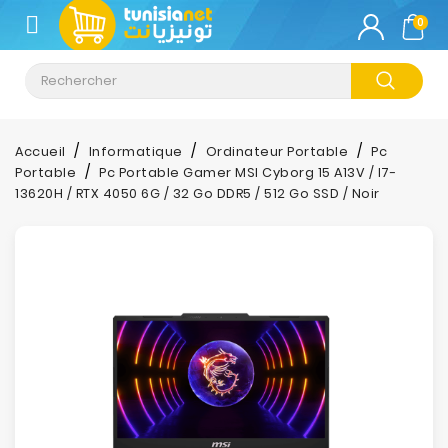
CATÉGORIE
0
Climatisation
Informatique
Accueil
Informatique
Ordinateur Portable
Pc
Portable
Pc Portable Gamer MSI Cyborg 15 A13V / I7-
Téléphonie
13620H / RTX 4050 6G / 32 Go DDR5 / 512 Go SSD / Noir
&
Tablette
Impression
Stockage
TV-
Son-
Photos