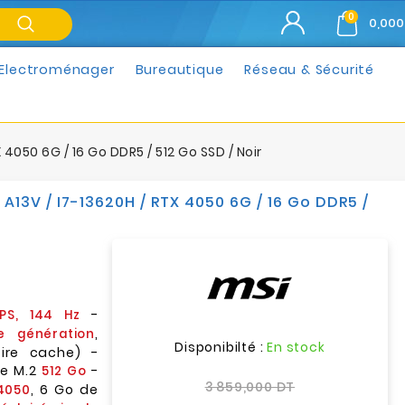
0
0,000
Electroménager
Bureautique
Réseau & Sécurité
4050 6G / 16 Go DDR5 / 512 Go SSD / Noir
A13V / I7-13620H / RTX 4050 6G / 16 Go DDR5 /
-
IPS, 144 Hz
,
e génération
Disponibilté :
En stock
ire cache) -
Me M.2
-
512 Go
3 859,000 DT
, 6 Go de
4050