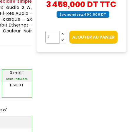
oéclairé simple
3 459,000 DT
TTC
rs audio 2 W,
Hi-Res Audio -
Économisez 400,000 DT
e casque - 2x
gabit Ethernet -
 Couleur Noir
AJOUTER AU PANIER
3 mois
Sans intérêts
1153 DT
nso
"