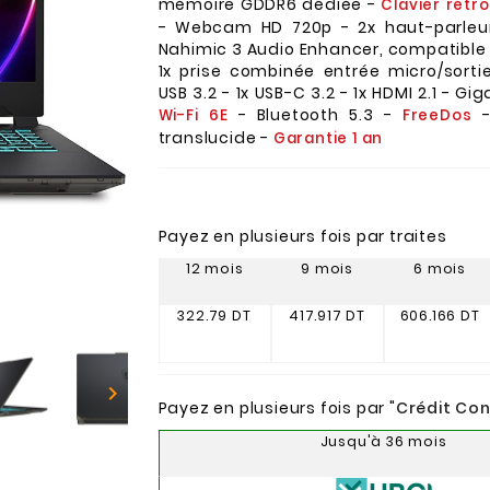
mémoire GDDR6 dédiée -
Clavier rétr
- Webcam HD 720p - 2x haut-parleu
Nahimic 3 Audio Enhancer, compatible 
1x prise combinée entrée micro/sorti
USB 3.2 - 1x USB-C 3.2 - 1x HDMI 2.1 - Gi
- Bluetooth 5.3 -
-
Wi-Fi 6E
FreeDos
translucide -
Garantie 1 an
Payez en plusieurs fois par traites
12 mois
9 mois
6 mois
322.79 DT
417.917 DT
606.166 DT

Payez en plusieurs fois par "
Crédit Co
Jusqu'à 36 mois