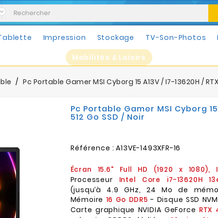
Tablette
Impression
Stockage
TV-Son-Photos
Mobilités & Loisirs
able
Pc Portable Gamer MSI Cyborg 15 A13V / I7-13620H / RTX 
Pc Portable Gamer MSI Cyborg 15 
512 Go SSD / Noir
Référence :
A13VE-1493XFR-16
Écran 15.6" Full HD (1920 x 1080), 
Processeur
Intel Core i7-13620H 13
(jusqu’à 4.9 GHz, 24 Mo de mémo
Mémoire
- Disque SSD NV
16 Go DDR5
Carte graphique NVIDIA GeForce
RTX 