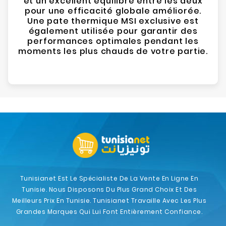
et un excellent équilibre entre les deux
pour une efficacité globale améliorée.
Une pate thermique MSI exclusive est
également utilisée pour garantir des
performances optimales pendant les
moments les plus chauds de votre partie.
Tunisianet Est Le Spécialiste De La Vente En Ligne En
Tunisie. Nous Disposons Du Plus Grand Choix Et Des
Meilleurs Prix En Tunisie. Tunisianet Travaille Avec Les Plus
Grandes Marques Qui Lui Font Entièrement Confiance.