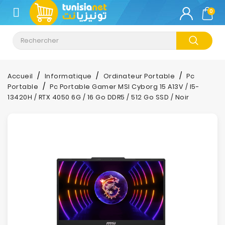
CATÉGORIE
0
Climatisation
Informatique
Accueil
Informatique
Ordinateur Portable
Pc
Portable
Pc Portable Gamer MSI Cyborg 15 A13V / I5-
Téléphonie
13420H / RTX 4050 6G / 16 Go DDR5 / 512 Go SSD / Noir
&
Tablette
Impression
Stockage
TV-
Son-
Photos