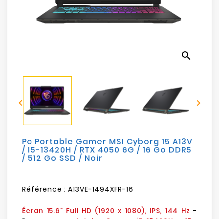
Electroménager
Bureautique
search
Réseau
&
Sécurité


Mobilités
&
Loisirs
Pc Portable Gamer MSI Cyborg 15 A13V
/ I5-13420H / RTX 4050 6G / 16 Go DDR5
/ 512 Go SSD / Noir
Référence :
A13VE-1494XFR-16
-
Écran 15.6" Full HD (1920 x 1080), IPS, 144 Hz