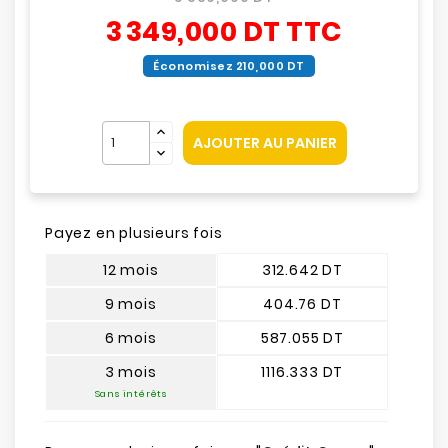
3 349,000 DT
TTC
Économisez 210,000 DT
AJOUTER AU PANIER
Payez en plusieurs fois
12 mois
312.642 DT
9 mois
404.76 DT
6 mois
587.055 DT
3 mois
1116.333 DT
Sans intérêts