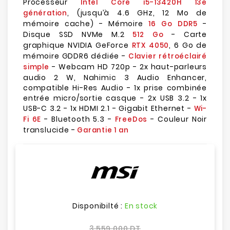
Processeur
Intel Core i5-13420H 13e
, (jusqu’à 4.6 GHz, 12 Mo de
génération
mémoire cache) - Mémoire
-
16 Go DDR5
Disque SSD NVMe M.2
- Carte
512 Go
graphique NVIDIA GeForce
, 6 Go de
RTX 4050
mémoire GDDR6 dédiée -
Clavier rétroéclairé
- Webcam HD 720p - 2x haut-parleurs
simple
audio 2 W, Nahimic 3 Audio Enhancer,
compatible Hi-Res Audio - 1x prise combinée
entrée micro/sortie casque - 2x USB 3.2 - 1x
USB-C 3.2 - 1x HDMI 2.1 - Gigabit Ethernet -
Wi-
- Bluetooth 5.3 -
- Couleur Noir
Fi 6E
FreeDos
translucide -
Garantie 1 an
Disponibilté :
En stock
3 559,000 DT