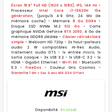
-
Écran 15.6" Full HD (1920 x 1080), IPS, 144 Hz
Processeur
Intel Core i7-13620H 13e
, (jusqu’à 4.9 GHz, 24 Mo de
génération
mémoire cache) - Mémoire
-
8 Go DDR4
Disque SSD NVMe M.2
- Carte
512 Go
graphique NVIDIA GeForce
, 4 Go de
RTX 2050
mémoire GDDR6 dédiée -
Clavier rétroéclairé
- Webcam HD 720p - 2x haut-parleurs
simple
audio 2 W compatibles Hi-Res Audio,
traitement audio DTS - 1x entrée micro, 1x
sortie casque - 3x USB 3.2 - 1x USB-C 3.2 - 1x
HDMI - Gigabit Ethernet -
- Bluetooth
Wi-Fi 6E
5.3 -
- Couleur Gris Cosmos -
FreeDos
Garantie 1 an
+ Sac à dos MSI G34 Offert
Disponibilté :
En stock