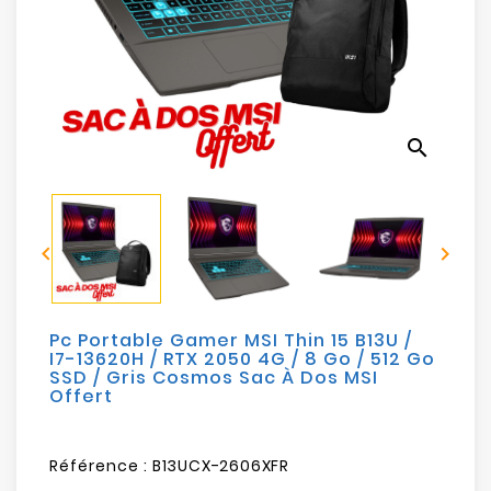
Electroménager
Bureautique
Réseau
search
&
Sécurité
Mobilités


&
Loisirs
Pc Portable Gamer MSI Thin 15 B13U /
I7-13620H / RTX 2050 4G / 8 Go / 512 Go
SSD / Gris Cosmos Sac À Dos MSI
Offert
Référence :
B13UCX-2606XFR