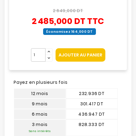
2 649,000 DT
2 485,000 DT
TTC
Économisez 164,000 DT
AJOUTER AU PANIER
Payez en plusieurs fois
12 mois
232.936 DT
9 mois
301.417 DT
6 mois
436.947 DT
3 mois
828.333 DT
Sans intérêts