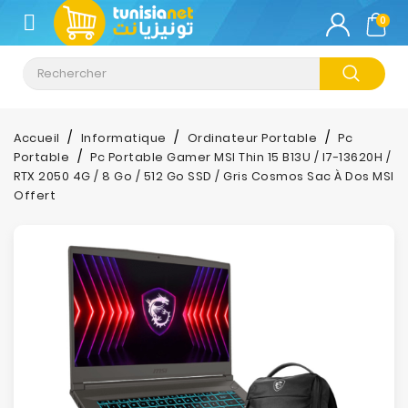
CATÉGORIE
0
Climatisation
Informatique
Accueil
Informatique
Ordinateur Portable
Pc
Portable
Pc Portable Gamer MSI Thin 15 B13U / I7-13620H /
Téléphonie
RTX 2050 4G / 8 Go / 512 Go SSD / Gris Cosmos Sac À Dos MSI
&
Offert
Tablette
Impression
Stockage
TV-
Son-
Photos