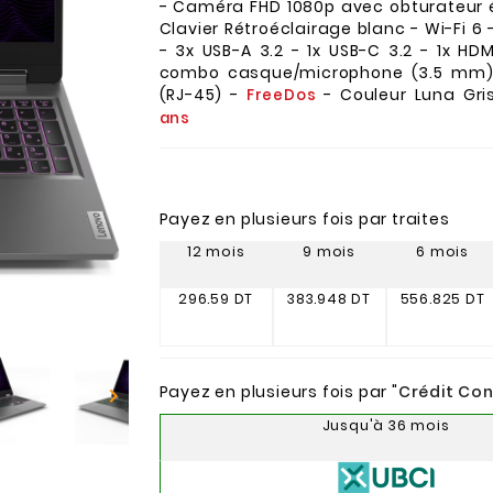
- Caméra FHD 1080p avec obturateur é
Clavier Rétroéclairage blanc - Wi-Fi 6 
- 3x USB-A 3.2 - 1x USB-C 3.2 - 1x HDMI
combo casque/microphone (3.5 mm) 
(RJ-45) -
- Couleur Luna Gri
FreeDos
ans
Payez en plusieurs fois par traites
12 mois
9 mois
6 mois
296.59 DT
383.948 DT
556.825 DT
Payez en plusieurs fois par "
Crédit Co

Jusqu'à 36 mois