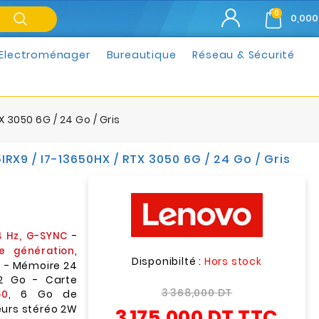
0
0,000
Electroménager
Bureautique
Réseau & Sécurité
 3050 6G / 24 Go / Gris
RX9 / I7-13650HX / RTX 3050 6G / 24 Go / Gris
-
44 Hz, G-SYNC
,
3e génération
Disponibilté :
Hors stock
) - Mémoire 24
2 Go - Carte
3 368,000 DT
, 6 Go de
50
urs stéréo 2W
3 175,000 DT
TTC