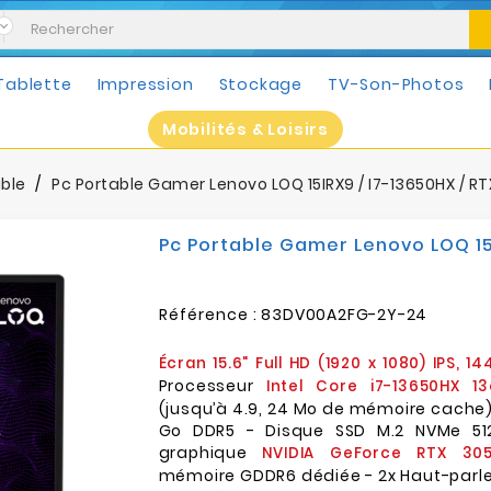
Tablette
Impression
Stockage
TV-Son-Photos
Mobilités & Loisirs
able
Pc Portable Gamer Lenovo LOQ 15IRX9 / I7-13650HX / RTX
Pc Portable Gamer Lenovo LOQ 15I
Référence :
83DV00A2FG-2Y-24
Écran 15.6" Full HD (1920 x 1080) IPS, 1
Processeur
Intel Core i7-13650HX 1
(jusqu’à 4.9, 24 Mo de mémoire cache
Go DDR5 - Disque SSD M.2 NVMe 51
graphique
NVIDIA GeForce RTX 30
mémoire GDDR6 dédiée - 2x Haut-parle