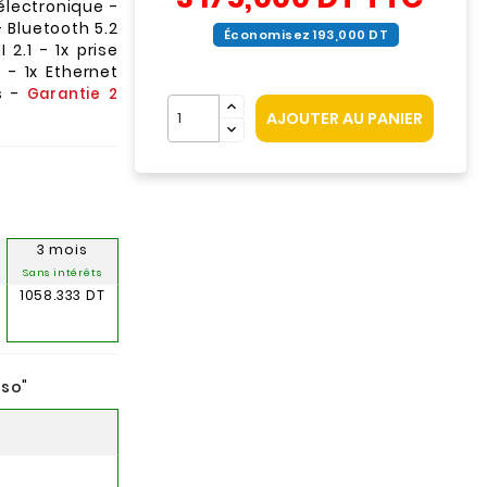
lectronique -
- Bluetooth 5.2
Économisez 193,000 DT
 2.1 - 1x prise
- 1x Ethernet
s -
Garantie 2
AJOUTER AU PANIER
3 mois
Sans intérêts
1058.333 DT
nso
"