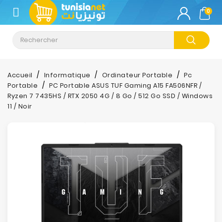
CATÉGORIE
0
Climatisation
Informatique
Accueil
Informatique
Ordinateur Portable
Pc
Portable
PC Portable ASUS TUF Gaming A15 FA506NFR /
Téléphonie
Ryzen 7 7435HS / RTX 2050 4G / 8 Go / 512 Go SSD / Windows
&
11 / Noir
Tablette
Impression
Stockage
TV-
Son-
Photos