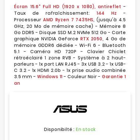
-
Écran 15.6" Full HD (1920 x 1080), antireflet
Taux de rafraîchissement:
-
144 Hz
Processeur
, (jusqu'à 4.5
AMD Ryzen 7 7435HS
GHz, 20 Mo de mémoire cache) - Mémoire 8
Go DDR5 - Disque SSD M.2 NVMe 512 Go - Carte
graphique NVIDIA GeForce
, 4 Go de
RTX 2050
mémoire GDDR6 dédiée - Wi-Fi 6 - Bluetooth
5.1 - Caméra HD 720P - Clavier Chiclet
rétroéclairé 1 zone RVB - Système à 2 haut-
parleurs - 1x port LAN RJ45 - 3x USB 3.2 - 1x USB-
C 3.2 - 1x HDMI 2.0b - 1x prise audio combinée
3.5 mm -
- Couleur Noir -
Windows 11
Garantie 1
an
Disponibilté :
En stock