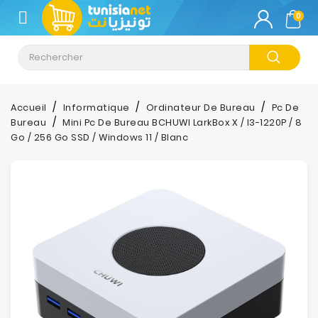
CATÉGORIE
0
Climatisation
Informatique
Accueil
Informatique
Ordinateur De Bureau
Pc De
Bureau
Mini Pc De Bureau BCHUWI LarkBox X / I3-1220P / 8
Téléphonie
Go / 256 Go SSD / Windows 11 / Blanc
&
Tablette
Impression
Stockage
TV-
Son-
Photos