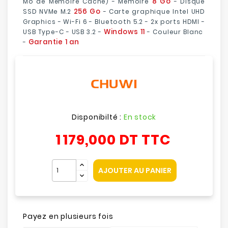
8 Go
Mo de Mémoire Cache) - Mémoire
- Disque
256 Go
SSD NVMe M.2
- Carte graphique Intel UHD
Graphics - Wi-Fi 6 - Bluetooth 5.2 - 2x ports HDMI -
Windows 11
USB Type-C - USB 3.2 -
- Couleur Blanc
Garantie 1 an
-
Disponibilté :
En stock
1 179,000 DT
TTC
AJOUTER AU PANIER
Payez en plusieurs fois