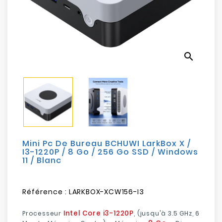
Electroménager
Bureautique
search
Réseau
&
Sécurité
Mobilités
&
Loisirs
Mini Pc De Bureau BCHUWI LarkBox X /
I3-1220P / 8 Go / 256 Go SSD / Windows
11 / Blanc
Référence :
LARKBOX-XCW156-I3
Intel Core i3-1220P
Processeur
, (jusqu'à 3.5 GHz, 6