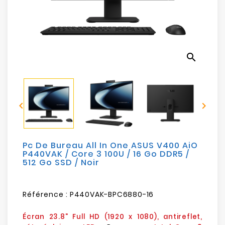
Electroménager
Bureautique
search
Réseau
&
Sécurité


Mobilités
&
Loisirs
Pc De Bureau All In One ASUS V400 AiO
P440VAK / Core 3 100U / 16 Go DDR5 /
512 Go SSD / Noir
Référence :
P440VAK-BPC6880-16
Écran 23.8" Full HD (1920 x 1080), antireflet,