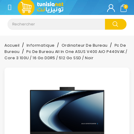
CATÉGORIE
0
Climatisation
Informatique
Accueil
Informatique
Ordinateur De Bureau
Pc De
Bureau
Pc De Bureau All In One ASUS V400 AiO P440VAK /
Téléphonie
Core 3 100U / 16 Go DDR5 / 512 Go SSD / Noir
&
Tablette
Impression
Stockage
TV-
Son-
Photos