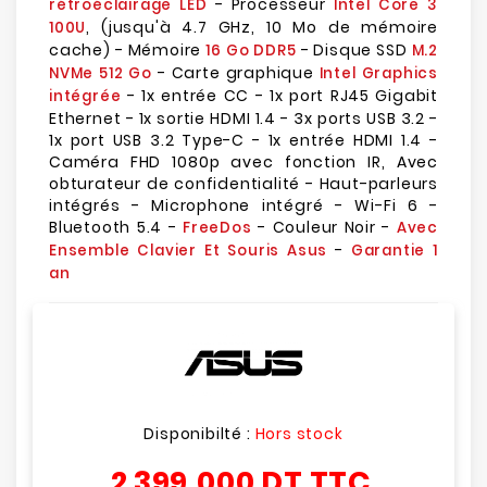
- Processeur
rétroéclairage LED
Intel Core 3
, (jusqu'à 4.7 GHz, 10 Mo de mémoire
100U
cache) - Mémoire
- Disque SSD
16 Go DDR5
M.2
- Carte graphique
NVMe 512 Go
Intel Graphics
- 1x entrée CC - 1x port RJ45 Gigabit
intégrée
Ethernet - 1x sortie HDMI 1.4 - 3x ports USB 3.2 -
1x port USB 3.2 Type-C - 1x entrée HDMI 1.4 -
Caméra FHD 1080p avec fonction IR, Avec
obturateur de confidentialité - Haut-parleurs
intégrés - Microphone intégré - Wi-Fi 6 -
Bluetooth 5.4 -
- Couleur Noir -
FreeDos
Avec
-
Ensemble Clavier Et Souris Asus
Garantie 1
an
Disponibilté :
Hors stock
2 399,000 DT
TTC