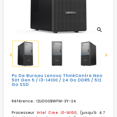
Electroménager
Bureautique
search
Réseau
&
Sécurité


Mobilités
&
Loisirs
Pc De Bureau Lenovo ThinkCentre Neo
50t Gen 5 / I3-14100 / 24 Go DDR5 / 512
Go SSD
Référence :
12UD00BWFM-3Y-24
Processeur
, (jusqu’à 4.7
Intel Core i3-14100