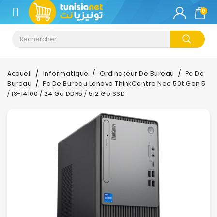
CATÉGORIE
0
Climatisation
Informatique
Accueil
Informatique
Ordinateur De Bureau
Pc De
Bureau
Pc De Bureau Lenovo ThinkCentre Neo 50t Gen 5
Téléphonie
/ I3-14100 / 24 Go DDR5 / 512 Go SSD
&
Tablette
Impression
Stockage
TV-
Son-
Photos