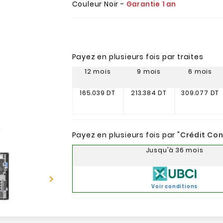
Couleur Noir -
Garantie 1 an
Payez en plusieurs fois par traites
12 mois
9 mois
6 mois
165.039 DT
213.384 DT
309.077 DT
Payez en plusieurs fois par "
Crédit Co
Jusqu'à 36 mois

Voir conditions