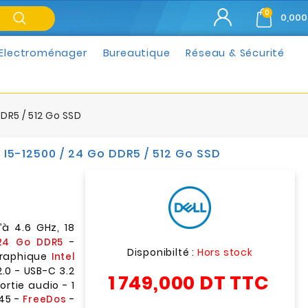
0
0,000
Electroménager
Bureautique
Réseau & Sécurité
DDR5 / 512 Go SSD
 I5-12500 / 24 Go DDR5 / 512 Go SSD
u’à 4.6 GHz, 18
-
24 Go DDR5
Disponibilté :
Hors stock
graphique
Intel
2.0 - USB-C 3.2
1 749,000 DT
TTC
ortie audio - 1
-45 -
-
FreeDos