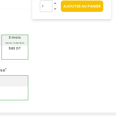
AJOUTER AU PANIER
3 mois
Sans intérêts
583 DT
nso
"