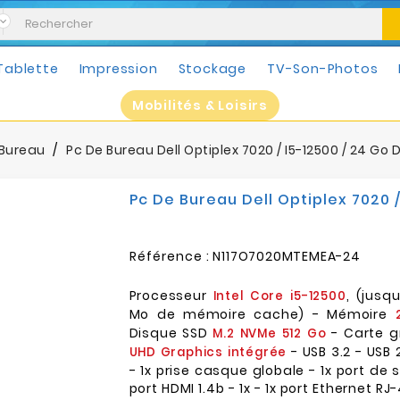
Tablette
Impression
Stockage
TV-Son-Photos
Mobilités & Loisirs
 Bureau
Pc De Bureau Dell Optiplex 7020 / I5-12500 / 24 Go 
Pc De Bureau Dell Optiplex 7020 /
Référence :
N117O7020MTEMEA-24
Processeur
, (jusq
Intel Core i5-12500
Mo de mémoire cache) - Mémoire
Disque SSD
- Carte 
M.2 NVMe 512 Go
- USB 3.2 - USB 
UHD Graphics intégrée
- 1x prise casque globale - 1x port de s
port HDMI 1.4b - 1x - 1x port Ethernet RJ