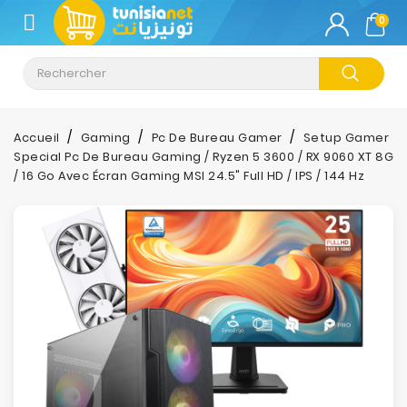
CATÉGORIE
0
Climatisation
Informatique
Accueil
Gaming
Pc De Bureau Gamer
Setup Gamer
Special Pc De Bureau Gaming / Ryzen 5 3600 / RX 9060 XT 8G
Téléphonie
/ 16 Go Avec Écran Gaming MSI 24.5" Full HD / IPS / 144 Hz
&
Tablette
Impression
Stockage
TV-
Son-
Photos