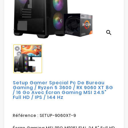
Electroménager
Bureautique
search
Réseau
&
Sécurité
Mobilités
&
Loisirs
Setup Gamer Special Pc De Bureau
Gaming / Ryzen 5 3600 / RX 9060 XT 8G
/ 16 Go Avec Écran Gaming MSI 24.5"
Full HD / IPS / 144 Hz
Référence :
SETUP-9060XT-9