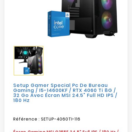
Electroménager
Bureautique
search
Réseau
&
Sécurité
Mobilités
&
Loisirs
Setup Gamer Special Pc De Bureau
Gaming / I5-14600KF / RTX 4060 Ti 8G /
32 Go Avec Écran MSI 24.5" Full HD IPS /
180 Hz
Référence :
SETUP-4060TI-116