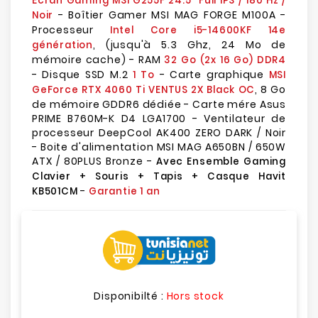
Écran Gaming MSI G255F 24.5" Full IPS / 180 Hz /
- Boîtier Gamer MSI MAG FORGE M100A -
Noir
Processeur
Intel Core i5-14600KF 14e
, (jusqu'à 5.3 Ghz, 24 Mo de
génération
mémoire cache) - RAM
32 Go (2x 16 Go) DDR4
- Disque SSD M.2
- Carte graphique
1 To
MSI
, 8 Go
GeForce RTX 4060 Ti VENTUS 2X Black OC
de mémoire GDDR6 dédiée - Carte mére Asus
PRIME B760M-K D4 LGA1700 - Ventilateur de
processeur DeepCool AK400 ZERO DARK / Noir
- Boite d'alimentation MSI MAG A650BN / 650W
ATX / 80PLUS Bronze -
Avec Ensemble Gaming
Clavier + Souris + Tapis + Casque Havit
-
KB501CM
Garantie 1 an
Disponibilté :
Hors stock