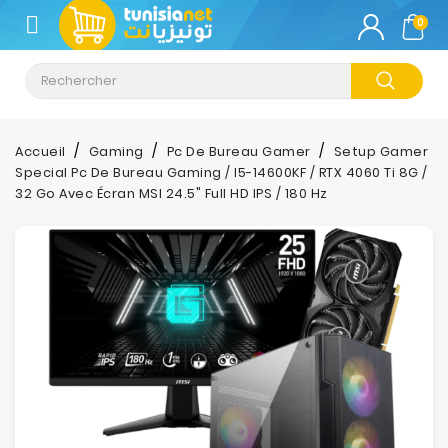
CATÉGORIE
0
Climatisation
Informatique
Accueil
Gaming
Pc De Bureau Gamer
Setup Gamer
Special Pc De Bureau Gaming / I5-14600KF / RTX 4060 Ti 8G /
Téléphonie
32 Go Avec Écran MSI 24.5" Full HD IPS / 180 Hz
&
Tablette
Impression
Stockage
TV-
Son-
Photos