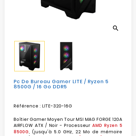
Electroménager
Bureautique
search
Réseau
&
Sécurité
Mobilités
&
Loisirs
Pc De Bureau Gamer LITE / Ryzen 5
8500G / 16 Go DDR5
Référence :
LITE-320-16G
Boîtier Gamer Moyen Tour MSI MAG FORGE 120A
AIRFLOW ATX / Noir - Processeur
AMD Ryzen 5
, (jusqu'à 5.0 GHz, 22 Mo de mémoire
8500G