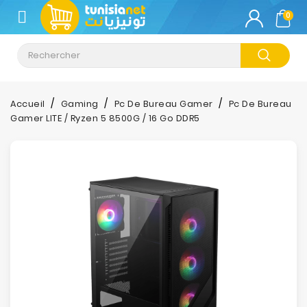
CATÉGORIE
0
Climatisation
Informatique
Accueil
Gaming
Pc De Bureau Gamer
Pc De Bureau
Gamer LITE / Ryzen 5 8500G / 16 Go DDR5
Téléphonie
&
Tablette
Impression
Stockage
TV-
Son-
Photos