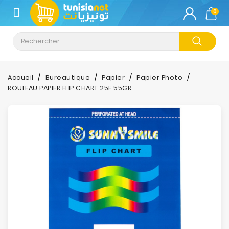
CATÉGORIE
0
Climatisation
Informatique
Accueil
Bureautique
Papier
Papier Photo
ROULEAU PAPIER FLIP CHART 25F 55GR
Téléphonie
&
Tablette
Impression
Stockage
TV-
Son-
Photos