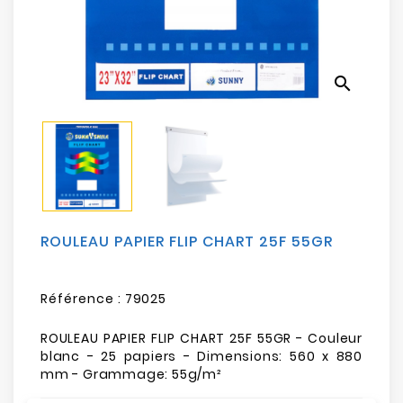
Electroménager
Bureautique
search
Réseau
&
Sécurité
Mobilités
&
Loisirs
ROULEAU PAPIER FLIP CHART 25F 55GR
Référence :
79025
ROULEAU PAPIER FLIP CHART 25F 55GR - Couleur
blanc - 25 papiers - Dimensions: 560 x 880
mm - Grammage: 55g/m²