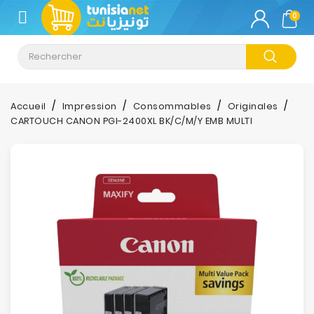
CATÉGORIE
0
Climatisation
Informatique
Accueil
Impression
Consommables
Originales
CARTOUCH CANON PGI-2400XL BK/C/M/Y EMB MULTI
Téléphonie
&
Tablette
Impression
Stockage
TV-
Son-
Photos