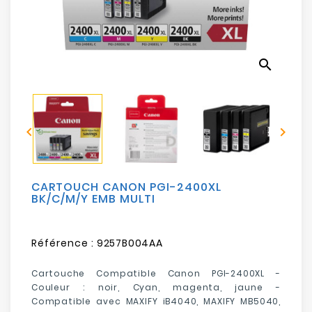
Electroménager
Bureautique
search
Réseau
&
Sécurité


Mobilités
&
Loisirs
CARTOUCH CANON PGI-2400XL
BK/C/M/Y EMB MULTI
Référence :
9257B004AA
Cartouche Compatible Canon PGI-2400XL -
Couleur :
noir,
Cyan, magenta, jaune -
Compatible avec MAXIFY iB4040, MAXIFY MB5040,