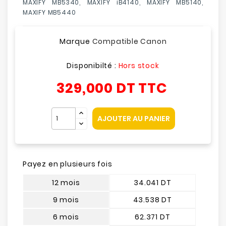
MAXIFY MB5340, MAXIFY iB4140, MAXIFY MB5140,
MAXIFY MB5440
Marque
Compatible Canon
Disponibilté :
Hors stock
329,000 DT
TTC
AJOUTER AU PANIER
Payez en plusieurs fois
12 mois
34.041 DT
9 mois
43.538 DT
6 mois
62.371 DT