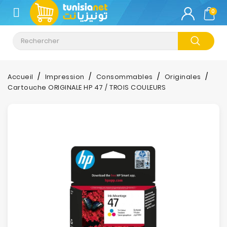
CATÉGORIE
0
Climatisation
Informatique
Accueil
Impression
Consommables
Originales
Cartouche ORIGINALE HP 47 / TROIS COULEURS
Téléphonie
&
Tablette
Impression
Stockage
TV-
Son-
Photos