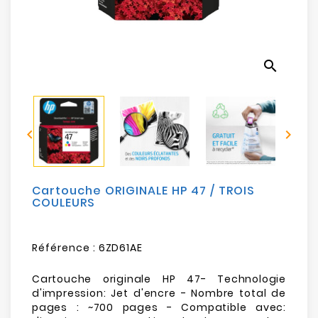
Electroménager
Bureautique
search
Réseau
&
Sécurité


Mobilités
&
Loisirs
Cartouche ORIGINALE HP 47 / TROIS
COULEURS
Référence :
6ZD61AE
Cartouche originale HP 47- Technologie
d'impression: Jet d'encre - Nombre total de
pages : ~700 pages - Compatible avec: