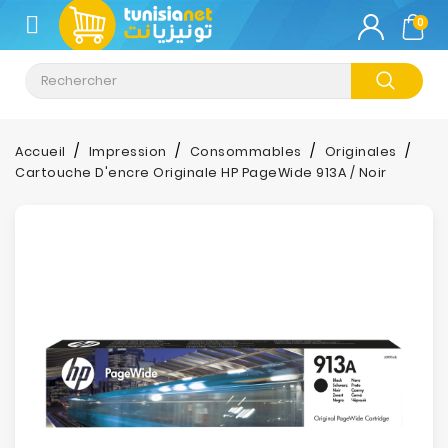
CATÉGORIE
0
Climatisation
Informatique
Accueil
Impression
Consommables
Originales
Cartouche D'encre Originale HP PageWide 913A / Noir
Téléphonie
&
Tablette
Impression
Stockage
TV-
Son-
Photos