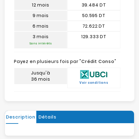
12 mois
39.484 DT
9 mois
50.595 DT
6 mois
72.622 DT
3 mois
129.333 DT
Sans intérêts
Payez en plusieurs fois par "
Crédit Conso
"
Jusqu'à
36 mois
Voir conditions
Description
Détails