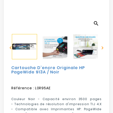
Electroménager
Bureautique
search
Réseau
&
Sécurité


Mobilités
&
Loisirs
Cartouche D'encre Originale HP
PageWide 913A / Noir
Référence :
L0R95AE
Couleur Noir - Capacité environ
3500
pages
- Technologies de résolution d'impression TIJ 4.X
- Compatible avec Imprimantes HP: PageWide