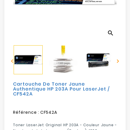
Electroménager
Bureautique
search
Réseau
&
Sécurité


Mobilités
&
Loisirs
Cartouche De Toner Jaune
Authentique HP 203A Pour LaserJet /
CF542A
Référence :
CF542A
Toner LaserJet Original HP 203A - Couleur Jaune -