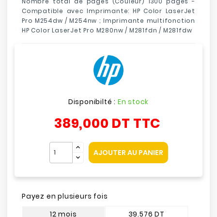
Nombre total de pages (Couleur) 1300 pages -
Compatible avec Imprimante: HP Color LaserJet
Pro M254dw / M254nw ; Imprimante multifonction
HP Color LaserJet Pro M280nw / M281fdn / M281fdw
Disponibilté :
En stock
389,000 DT
TTC
AJOUTER AU PANIER
Payez en plusieurs fois
12 mois
39.576 DT