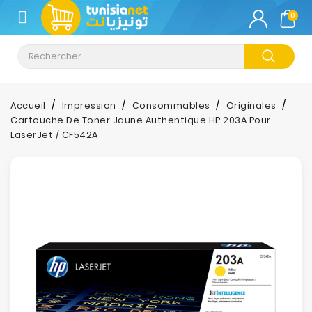
CATÉGORIE
0
Climatisation
Informatique
Accueil
Impression
Consommables
Originales
Cartouche De Toner Jaune Authentique HP 203A Pour
Téléphonie
LaserJet / CF542A
&
Tablette
Impression
Stockage
TV-
Son-
Photos