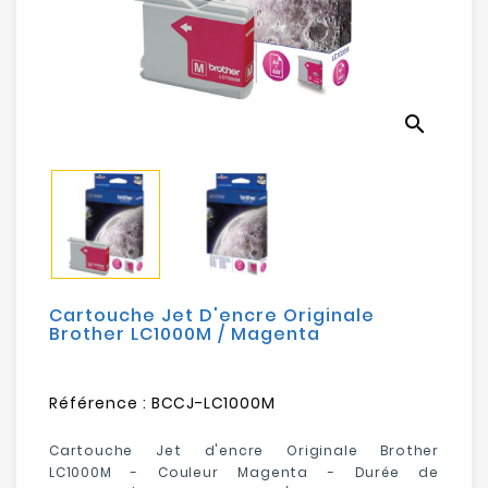
Electroménager
Bureautique
search
Réseau
&
Sécurité
Mobilités
&
Loisirs
Cartouche Jet D'encre Originale
Brother LC1000M / Magenta
Référence :
BCCJ-LC1000M
Cartouche Jet d'encre Originale Brother
LC1000M - Couleur Magenta -
Durée de