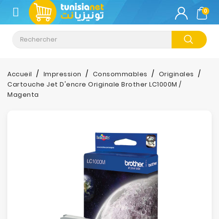
CATÉGORIE
0
Climatisation
Informatique
Accueil
Impression
Consommables
Originales
Cartouche Jet D'encre Originale Brother LC1000M /
Téléphonie
Magenta
&
Tablette
Impression
Stockage
TV-
Son-
Photos