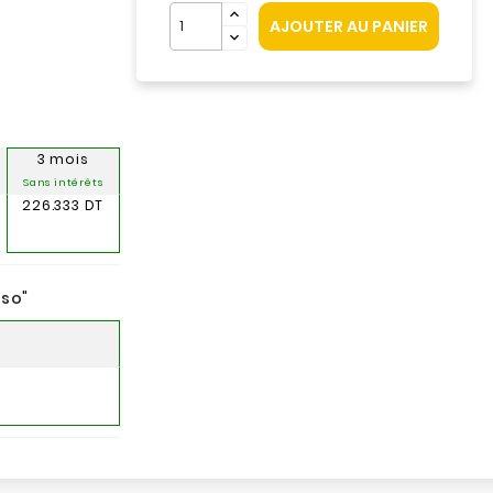
AJOUTER AU PANIER
3 mois
Sans intérêts
226.333 DT
nso
"