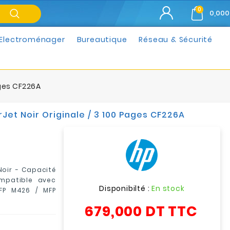
0
0,000
Electroménager
Bureautique
Réseau & Sécurité
ages CF226A
et Noir Originale / 3 100 Pages CF226A
Noir -
Capacité
mpatible avec
Disponibilté :
En stock
FP M426 / MFP
679,000 DT
TTC