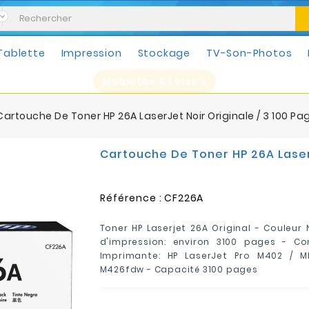
Tablette
Impression
Stockage
TV-Son-Photos
Mobilités & Loisirs
Cartouche De Toner HP 26A LaserJet Noir Originale / 3 100 P
Cartouche De Toner HP 26A LaserJ
Référence :
CF226A
Toner HP Laserjet 26A Original - Couleur 
d'impression: environ 3100 pages -
Co
Imprimante: HP LaserJet Pro M402 / M
M426fdw - Capacité 3100 pages