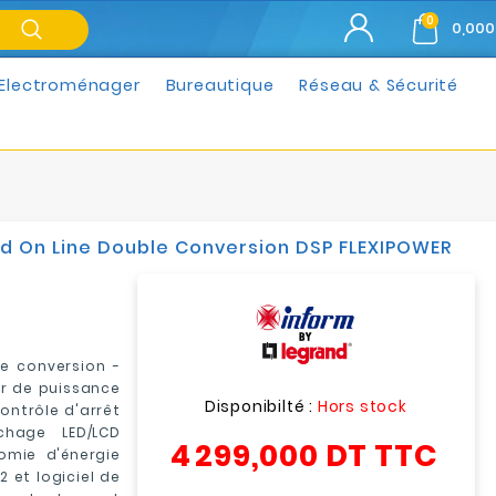
0
0,000
Electroménager
Bureautique
Réseau & Sécurité
d On Line Double Conversion DSP FLEXIPOWER
e conversion -
ur de puissance
Disponibilté :
Hors stock
Contrôle d'arrêt
chage LED/LCD
4 299,000 DT
TTC
omie d'énergie
 et logiciel de