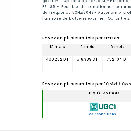
gestion - Options de carte SNMP interne,
RS485 - Possible de fonctionner comme
de fréquence 50Hz/60Hz - Autonomie pro
l'armoire de batterie externe - Garantie 2
Payez en plusieurs fois par traites
12 mois
9 mois
6 mois
400.282 DT
518.389 DT
752.104 DT
Payez en plusieurs fois par "
Crédit Co
Jusqu'à 36 mois
Voir conditions