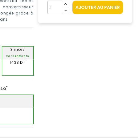
 contact sec et
 convertisseur
AJOUTER AU PANIER
longée grâce à
 ans
3 mois
Sans intérêts
1433 DT
nso
"