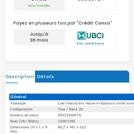
Sans intérêts
Payez en plusieurs fois par "
Crédit Conso
"
Jusqu'à
36 mois
Voir conditions
Description
Détails
Général
Topologie
Line-Interactive Haute-Fréquence (onde sinu
Configuration
Tour / Rack 2U
Numéro de pièce
5PX1500iRTN
Note (VA / Watts)
1500/1350
Dimensions (H x L x P,
86,2 x 441 x 522
mm)