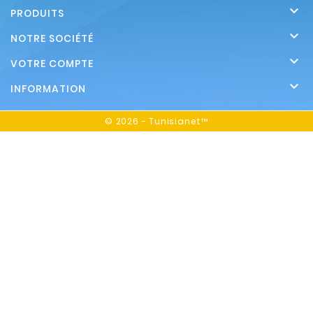

PRODUITS

NOTRE SOCIÉTÉ

VOTRE COMPTE

INFORMATION
© 2026 - Tunisianet™