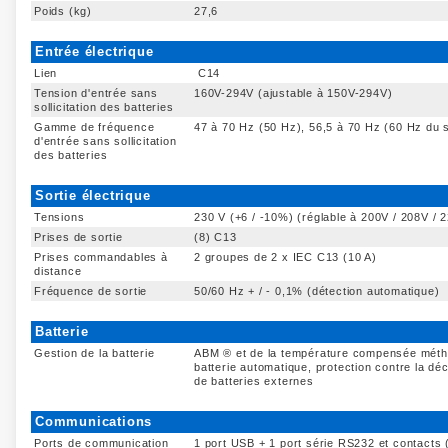
Poids (kg)
27,6
Entrée électrique
Lien
C14
Tension d'entrée sans
160V-294V (ajustable à 150V-294V)
sollicitation des batteries
Gamme de fréquence
47 à 70 Hz (50 Hz), 56,5 à 70 Hz (60 Hz du 
d'entrée sans sollicitation
des batteries
Sortie électrique
Tensions
230 V (+6 / -10%) (réglable à 200V / 208V / 
Prises de sortie
(8) C13
Prises commandables à
2 groupes de 2 x IEC C13 (10 A)
distance
Fréquence de sortie
50/60 Hz + / - 0,1% (détection automatique)
Batterie
Gestion de la batterie
ABM ® et de la température compensée méthode
batterie automatique, protection contre la d
de batteries externes
Communications
Ports de communication
1 port USB + 1 port série RS232 et contacts 