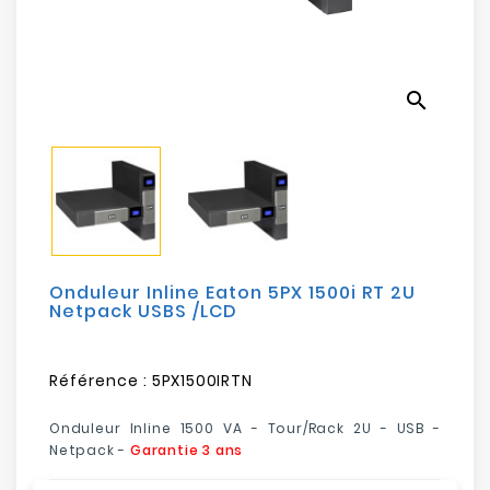
search
Onduleur Inline Eaton 5PX 1500i RT 2U
Netpack USBS /LCD
Référence :
5PX1500IRTN
Onduleur Inline 1500 VA -
Tour/Rack 2U
- USB -
Netpack -
Garantie 3 ans