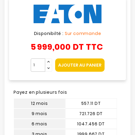
Disponibilté :
Sur commande
5 999,000 DT
TTC
AJOUTER AU PANIER
Payez en plusieurs fois
12 mois
557.11 DT
9 mois
721.726 DT
6 mois
1047.456 DT
3 mois
1999.667 DT