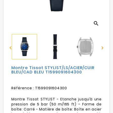
Electroménager
Bureautique
search
Réseau
&
Sécurité


Mobilités
&
Loisirs
Montre Tissot STYLIST/LS/ACIER/CUIR
BLEU/CAD BLEU T1599091604300
Référence :
T1599091604300
Montre Tissot STYLIST - Etanche jusqu’à une
pression de 5 bar (50 m/165 ft) - Forme de
boîte: Carré - Matière de boîte: Boîte en acier