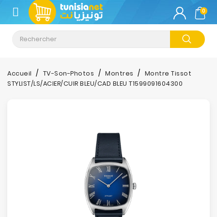
CATÉGORIE
0
Climatisation
Informatique
Accueil
TV-Son-Photos
Montres
Montre Tissot
STYLIST/LS/ACIER/CUIR BLEU/CAD BLEU T1599091604300
Téléphonie
&
Tablette
Impression
Stockage
TV-
Son-
Photos