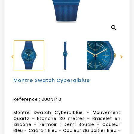
Electroménager
Bureautique
search
Réseau
&
Sécurité


Mobilités
&
Loisirs
Montre Swatch Cyberalblue
Référence :
SUON143
Montre Swatch Cyberalblue - Mouvement
Quartz - Etanche 30 mètres - Bracelet en
Silicone - Fermoir : Demi Boucle - Couleur
Bleu
- Cadran Bleu
- Couleur du boitier Bleu -