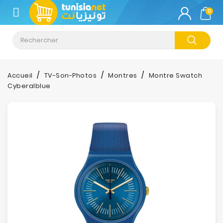
CATÉGORIE
0
Climatisation
Informatique
Accueil
TV-Son-Photos
Montres
Montre Swatch
Cyberalblue
Téléphonie
&
Tablette
Impression
Stockage
TV-
Son-
Photos