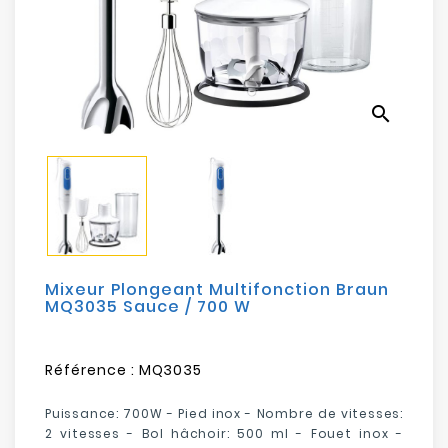
Electroménager
Bureautique
search
Réseau
&
Sécurité
Mobilités
&
Loisirs
Mixeur Plongeant Multifonction Braun
MQ3035 Sauce / 700 W
Référence :
MQ3035
Puissance: 700W - Pied inox - Nombre de vitesses:
2 vitesses - Bol hâchoir: 500 ml - Fouet inox -