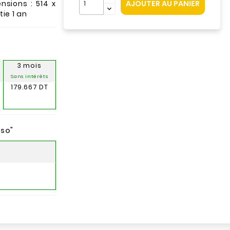
AJOUTER AU PANIER
nsions : 514 x
ie 1 an
3 mois
Sans intérêts
179.667 DT
nso
"