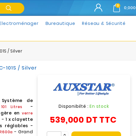
0
0,000
Electroménager
Bureautique
Réseau & Sécurité
1S / Silver
-101S / Silver
-
Système de
Disponibilté :
En stock
:
-
101 Litres
agère en
verre
539,000 DT
TTC
- 1 x clayette
s réglables -
- Grand
R600a