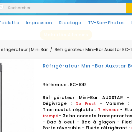
Tablette
Impression
Stockage
TV-Son-Photos
Mobilités & Loisirs
Réfrigérateur | Mini Bar
Réfrigérateur Mini-Bar Auxstar BC-10
Réfrigérateur Mini-Bar Auxstar BC
Référence :
BC-101S
Réfrigérateur Mini-Bar AUXSTAR
Dégivrage :
- Volume 
De Frost
Thermostat réglable :
- Et
7 niveaux
- 3x balconnets transparentes 
trempé
- Bac à oeuf - Bac à glaçon - Pied
Porte réversible - Fluide réfrigérant :