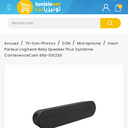
CATÉGORIE
0
Climatisation
Informatique
Accueil
TV-Son-Photos
SON
Microphone
Haut-
Parleur Logitech Rally Speaker Pour Système
Téléphonie
ConferenceCam 960-001230
&
Tablette
Impression
Stockage
TV-
Son-
Photos