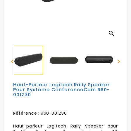
Electroménager
Bureautique
search
Réseau
&
Sécurité


Mobilités
&
Loisirs
Haut-Parleur Logitech Rally Speaker
Pour Système ConferenceCam 960-
001230
Référence :
960-001230
Haut-parleur Logitech Rally Speaker pour