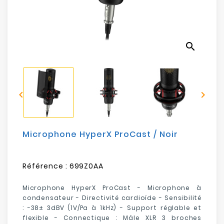
Electroménager
Bureautique
search
Réseau
&
Sécurité


Mobilités
&
Loisirs
Microphone HyperX ProCast / Noir
Référence :
699Z0AA
Microphone HyperX ProCast - Microphone à
condensateur - Directivité cardioïde - Sensibilité
: -38± 3dBV (1V/Pa à 1kHz) - Support réglable et
flexible - Connectique : Mâle XLR 3 broches