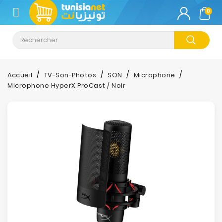
CATÉGORIE
0
Climatisation
Informatique
Accueil
TV-Son-Photos
SON
Microphone
Microphone HyperX ProCast / Noir
Téléphonie
&
Tablette
Impression
Stockage
TV-
Son-
Photos