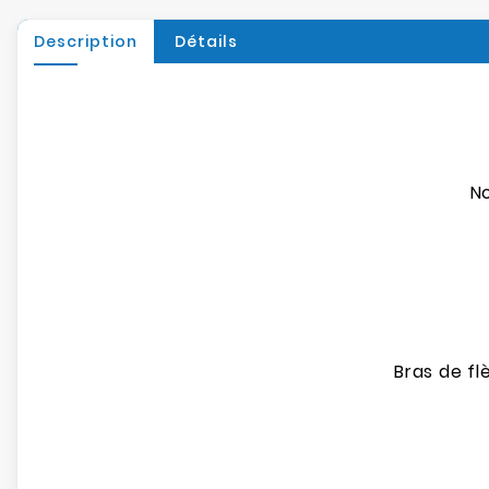
Description
Détails
N
Bras de f