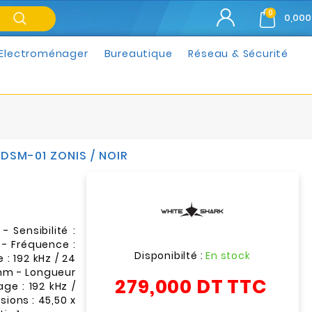
0
0,000
Electroménager
Bureautique
Réseau & Sécurité
DSM-01 ZONIS / NOIR
 Sensibilité :
e - Fréquence :
Disponibilté :
En stock
 : 192 kHz / 24
5mm - Longueur
279,000 DT
TTC
ge : 192 kHz /
sions : 45,50 x