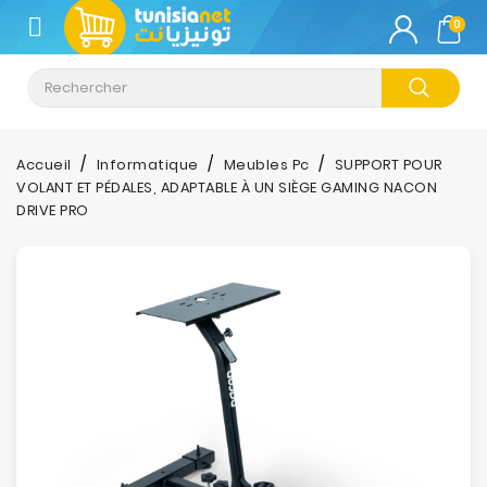
CATÉGORIE
0
Climatisation
Informatique
Accueil
Informatique
Meubles Pc
SUPPORT POUR
VOLANT ET PÉDALES, ADAPTABLE À UN SIÈGE GAMING NACON
Téléphonie
DRIVE PRO
&
Tablette
Impression
Stockage
TV-
Son-
Photos