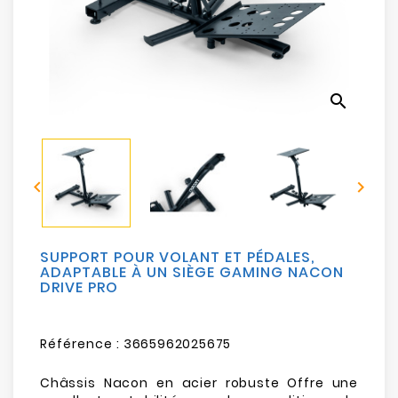
Electroménager
Bureautique
search
Réseau
&
Sécurité


Mobilités
&
Loisirs
SUPPORT POUR VOLANT ET PÉDALES,
ADAPTABLE À UN SIÈGE GAMING NACON
DRIVE PRO
Référence :
3665962025675
Châssis Nacon en acier robuste Offre une