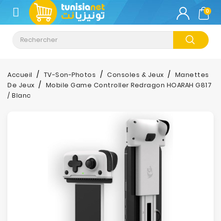
CATÉGORIE
0
Climatisation
Informatique
Accueil
TV-Son-Photos
Consoles & Jeux
Manettes
De Jeux
Mobile Game Controller Redragon HOARAH G817
Téléphonie
/ Blanc
&
Tablette
Impression
Stockage
TV-
Son-
Photos