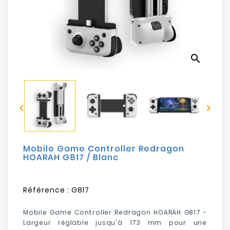
Electroménager
Bureautique
search
Réseau
&
Sécurité


Mobilités
&
Loisirs
Mobile Game Controller Redragon
HOARAH G817 / Blanc
Référence :
G817
Mobile Game Controller Redragon HOARAH G817 -
Largeur réglable jusqu'à 173 mm pour une