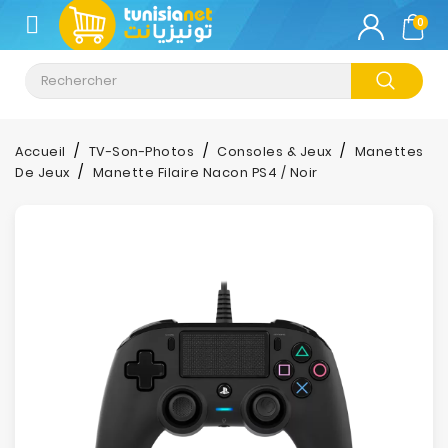
CATÉGORIE
0
Climatisation
Informatique
Accueil
TV-Son-Photos
Consoles & Jeux
Manettes
De Jeux
Manette Filaire Nacon PS4 / Noir
Téléphonie
&
Tablette
Impression
Stockage
TV-
Son-
Photos