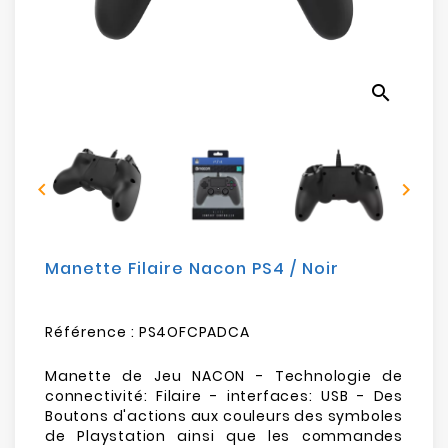
Electroménager
Bureautique
search
Réseau
&
Sécurité


Mobilités
&
Loisirs
Manette Filaire Nacon PS4 / Noir
Référence :
PS4OFCPADCA
Manette de Jeu NACON - Technologie de
connectivité: Filaire - interfaces: USB - Des
Boutons d'actions aux couleurs des symboles
de Playstation ainsi que les commandes